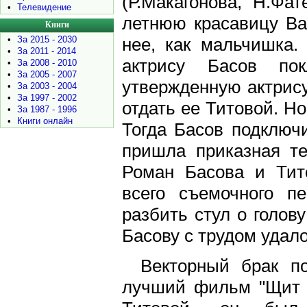
(Р.Макагонова, Н.Фат
•
Телевидение
летнюю красавицу Ва
Книги
нее, как мальчишка.
•
За 2015 - 2030
•
За 2011 - 2014
актрису Басов по
•
За 2008 - 2010
•
За 2005 - 2007
утвержденную актрис
•
За 2003 - 2004
•
За 1997 - 2002
отдать ее Титовой. Но
•
За 1987 - 1996
•
Книги онлайн
Тогда Басов подключи
пришла приказная те
Роман Басова и Тит
всего съемочного п
разбить стул о голов
Басову с трудом удало
Векторный брак п
лучший фильм "Щит и