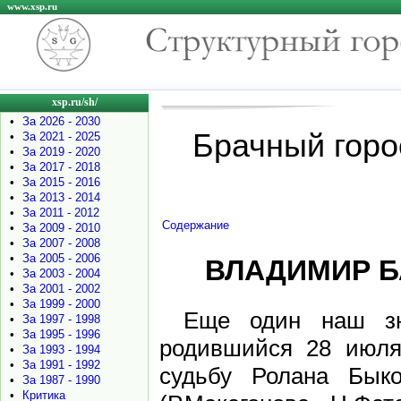
www.xsp.ru
xsp.ru/sh/
•
За 2026 - 2030
Брачный горо
•
За 2021 - 2025
•
За 2019 - 2020
•
За 2017 - 2018
•
За 2015 - 2016
•
За 2013 - 2014
•
За 2011 - 2012
Содержание
•
За 2009 - 2010
•
За 2007 - 2008
•
За 2005 - 2006
ВЛАДИМИР Б
•
За 2003 - 2004
•
За 2001 - 2002
•
За 1999 - 2000
Еще один наш зн
•
За 1997 - 1998
•
За 1995 - 1996
родившийся 28 июля 
•
За 1993 - 1994
•
За 1991 - 1992
судьбу Ролана Бык
•
За 1987 - 1990
•
Критика