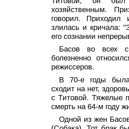
Титовой, он был
хозяйственным. При
говорил. Приходил 
злилась и кричала: "
его сознании непреры
Басов во всех 
болезненно относил
режиссеров.
В 70-е годы была
сходит на нет, здоро
с Титовой. Тяжелые 
смерть на 64-м году ж
Одной из жен Басов
(Собака). Тот брак б