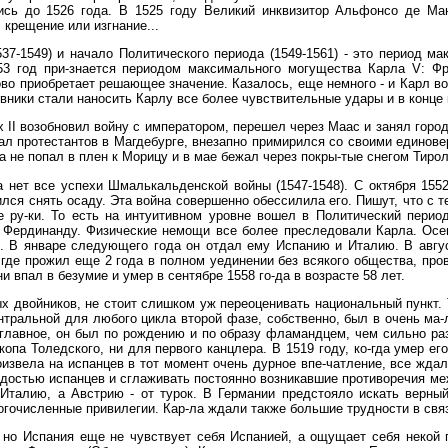
сь до 1526 года. В 1525 году Великий инквизитор Альфонсо де Ман
 крещение или изгнание...
37-1549) и начало Политического периода (1549-1561) - это период м
553 год при-знается периодом максимального могущества Карла V: Ф
ово приобретает решающее значение. Казалось, еще немного - и Карл в
ивники стали наносить Карлу все более чувствительные удары и в конце 
х II возобновил войну с императором, перешел через Маас и занял горо
л протестантов в Магдебурге, внезапно примирился со своими единове
 не попал в плен к Морицу и в мае бежал через покры-тые снегом Тирол
 нет все успехи Шмалькальденской войны (1547-1548). С октября 155
ился снять осаду. Эта война совершенно обессилила его. Пишут, что с 
 ру-ки. То есть на интуитивном уровне вошел в Политический период
у Фердинанду. Физические немощи все более преследовали Карла. Ос
. В январе следующего года он отдал ему Испанию и Италию. В авгус
где прожил еще 2 года в полном уединении без всякого общества, про
и впал в безумие и умер в сентябре 1558 го-да в возрасте 58 лет.
х двойников, не стоит слишком уж переоценивать национальный пункт. 
нтральной для любого цикла второй фазе, собственно, был в очень ма-л
 главное, он был по рождению и по образу фламандцем, чем сильно ра
опа Толедского, ни для первого канцлера. В 1519 году, ко-гда умер 
роизвела на испанцев в тот момент очень дурное впе-чатление, все жда
рдостью испанцев и сглаживать постоянно возникавшие противоречия ме
талию, а Австрию - от турок. В Германии предстояло искать верный
огочисленные привилегии. Кар-ла ждали также большие трудности в свя
 но Испания еще не чувствует себя Испанией, а ощущает себя некой 