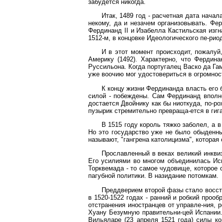
забудется никогда.
Итак, 1489 год - расчетная дата нача
некому, да и незачем организовывать. Фер
Фердинанд II и Изабелла Кастильская изгн
1512-м, в концовке Идеологического пе-риод
И в этот момент происходит, пожалуй
Америку (1492). Характерно, что Фердин
Руссильона. Когда португалец Васко да Га
уже воочию мог удостовериться в огромнос
К концу жизни Фердинанда власть его б
силой - побеждены. Сам Фердинанд вполне 
достается Двойнику как бы ниоткуда, по-р
пузырик стремительно превраща-ется в гиг
В 1515 году король тяжко заболел, а 
Но это государство уже не было обыденным
называют, "гангрена католицизма", которая
Прославленный в веках великий инквиз
Его усилиями во многом объединилась Испа
Торквемада - то самое чудовище, которое 
пагубной политики. В назидание потомкам.
Преддверием второй фазы стало восста
в 1520-1522 годах - ранний и робкий проо
отстранения иностранцев от управле-ния, 
Хуану Безумную правительни-цей Испании. 
Вильяларе (23 апреля 1521 года) силы к