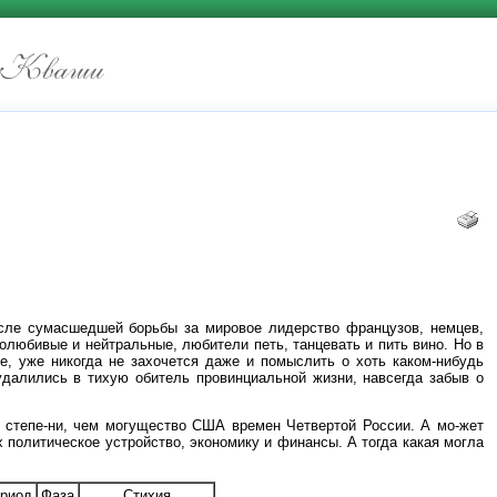
осле сумасшедшей борьбы за мировое лидерство французов, немцев,
ролюбивые и нейтральные, любители петь, танцевать и пить вино. Но в
ке, уже никогда не захочется даже и помыслить о хоть каком-нибудь
удалились в тихую обитель провинциальной жизни, навсегда забыв о
 степе-ни, чем могущество США времен Четвертой России. А мо-жет
 политическое устройство, экономику и финансы. А тогда какая могла
ериод
Фаза
Стихия