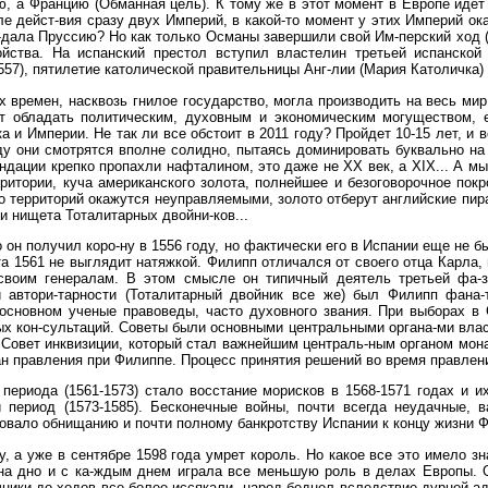
, а Францию (Обманная цель). К тому же в этот момент в Европе идет 
оле дейст-вия сразу двух Империй, в какой-то момент у этих Империй о
-дала Пруссию? Но как только Османы завершили свой Им-перский ход (1
ойства. На испанский престол вступил властелин третьей испанско
57), пятилетие католической правительницы Анг-лии (Мария Католичка) 
ех времен, насквозь гнилое государство, могла производить на весь ми
т обладать политическим, духовным и экономическим могуществом, е
а и Империи. Не так ли все обстоит в 2011 году? Пройдет 10-15 лет, 
ду они смотрятся вполне солидно, пытаясь доминировать буквально на 
ендации крепко пропахли нафталином, это даже не XX век, а XIX... А м
итории, куча американского золота, полнейшее и безоговорочное покро
о территорий окажутся неуправляемыми, золото отберут английские пира
 и нищета Тоталитарных двойни-ков...
 он получил коро-ну в 1556 году, но фактически его в Испании еще не 
ата 1561 не выглядит натяжкой. Филипп отличался от своего отца Карла,
своим генералам. В этом смысле он типичный деятель третьей фа-з
й автори-тарности (Тоталитарный двойник все же) был Филипп фана
новном ученые правоведы, часто духовного звания. При выборах в С
 кон-сультаций. Советы были основными центральными органа-ми власт
 Совет инквизиции, который стал важнейшим централь-ным органом мона
ган правления при Филиппе. Процесс принятия решений во время правле
ериода (1561-1573) стало восстание морисков в 1568-1571 годах и их
 период (1573-1585). Бесконечные войны, почти всегда неудачные, в
вовало обнищанию и почти полному банкротству Испании к концу жизни 
у, а уже в сентябре 1598 года умрет король. Но какое все это имело з
на дно и с ка-ждым днем играла все меньшую роль в делах Европы. 
чники до-ходов все более иссякали, народ беднел вследствие дурной а