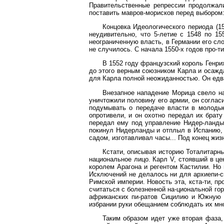
Правительственные репрессии продолжали
поставить мавров-морисков перед выбором:
Концовка Идеологического периода (15
неудивительно, что 5-летие с 1548 по 1
неограниченную власть, в Германии его сл
не случилось. С начала 1550-х годов про-т
В 1552 году французский король Генри
до этого верным союзником Карла и осажда
для Карла полной неожиданностью. Он едва
Внезапное нападение Морица свело на
уничтожили половину его армии, он соглас
подумывать о передаче власти в молодые
опротивели, и он охотно передал их брат
передал ему под управление Нидер-ланды
покинул Нидерланды и отплыл в Испанию, 
садом, изготавливал часы... Под конец жизн
Кстати, описывая историю Тоталитарны
национальное лицо. Карл V, стоявший в це
королем Арагона и регентом Кастилии. Но
Исключений не делалось ни для архиепи-ск
Римской империи. Новость эта, кста-ти, п
считаться с болезненной на-циональной го
африканских пи-ратов Сицилию и Южную И
избрании руки обещанием соблюдать их мн
Таким образом идет уже вторая фаза,