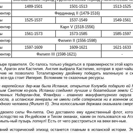
ты
1489-1501
1501-1513
1513-1525
ентир
Фердинанд II (1479-1516)
ты
1525-1537
1537-1549
1549-1561
ентир
Карл V (1518-1556)
ты
1561-1573
1573-1585
1585-1597
ентир
Филипп II (1556-1598)
ты
1597-1609
1609-1621
1621-1633
ентир
Филипп III (1598-1621)
-
ыре правителя. Ос-талось только убедиться в правомерности этой карти
я, Арагон или Кастилия. Англия выбрала Кастилию, которая в крат-чай
чие не позволило Тоталитарному двойнику победить маленькую и с
о все-гда стоит Империя. Вспомним те сказочные ресурсы.
з европейских дер-жав была Испания, открытие Колумба подарило ей
овым Светом ко-роль Испании соединял лучшие и богатейшие земли 
енных Нидерлан-дов, Фландрии - главного мануфактурного округа
росла, а испанские генералы не имели себе соперников ни в военном
ного человека (Филипп II). Эта колоссальная держава оказывала смерт
 удвоило силы Фи-липпа. Оно доставило ему единственный флот, кот
осподство на Ин-дийском и Тихом океанах, каким он пользовался на Ат
мыль-ный пузырь лопнул! Есть от чего расстроиться на веки веч-ные.
ний исторический эпизод останется главным в испанской истории. Эт