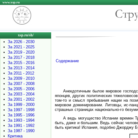
www.xsp.ru
xsp.ru/sh/
•
За 2026 - 2030
•
За 2021 - 2025
•
За 2019 - 2020
•
За 2017 - 2018
Содержание
•
За 2015 - 2016
•
За 2013 - 2014
•
За 2011 - 2012
•
За 2009 - 2010
•
За 2007 - 2008
•
За 2005 - 2006
Анекдотичным былое мировое господс
•
За 2003 - 2004
японцев, других политических тяжеловесов.
•
За 2001 - 2002
том-то и смысл пребывания нации на пози-
•
За 1999 - 2000
мировом доминировании. Литовцы, ис-панц
страшных страницах национально-го безуми
•
За 1997 - 1998
•
За 1995 - 1996
А ведь могущество Испании времен Т
•
За 1993 - 1994
быть, даже и большим. Ведь сейчас челове
•
За 1991 - 1992
быть критика! Испания, подобно Джорджу 
•
За 1987 - 1990
•
Критика