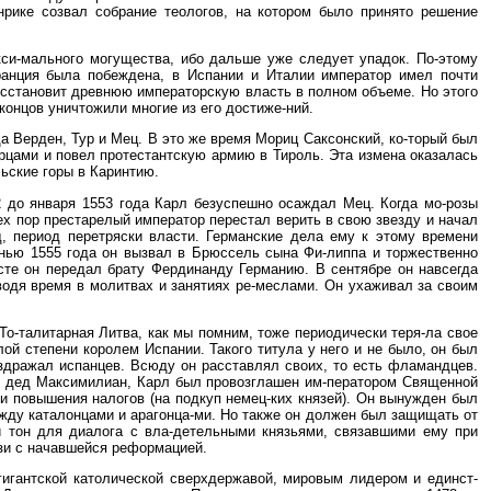
рике созвал собрание теологов, на котором было принято решение
акси-мального могущества, ибо дальше уже следует упадок. По-этому
ранция была побеждена, в Испании и Италии император имел почти
осстановит древнюю императорскую власть в полном объеме. Но этого
концов уничтожили многие из его достиже-ний.
да Верден, Тур и Мец. В это же время Мориц Саксонский, ко-торый был
рцами и повел протестантскую армию в Тироль. Эта измена оказалась
ьские горы в Каринтию.
2 до января 1553 года Карл безуспешно осаждал Мец. Когда мо-розы
тех пор престарелый император перестал верить в свою звезду и начал
, период перетряски власти. Германские дела ему к этому времени
енью 1555 года он вызвал в Брюссель сына Фи-липпа и торжественно
те он передал брату Фердинанду Германию. В сентябре он навсегда
водя время в молитвах и занятиях ре-меслами. Он ухаживал за своим
То-талитарная Литва, как мы помним, тоже периодически теря-ла свое
ой степени королем Испании. Такого титула у него и не было, он был
здражал испанцев. Всюду он расставлял своих, то есть фламандцев.
его дед Максимилиан, Карл был провозглашен им-ператором Священной
ли повышения налогов (на подкуп немец-ких князей). Он вынужден был
жду каталонцами и арагонца-ми. Но также он должен был защищать от
 тон для диалога с вла-детельными князьями, связавшими ему при
зи с начавшейся реформацией.
гигантской католической сверхдержавой, мировым лидером и единст-