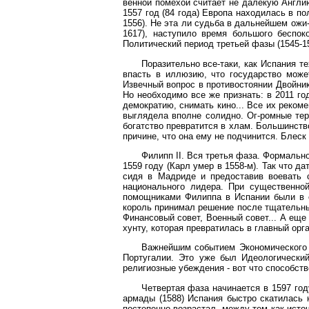
венной помехой считает не далекую Англию
1557 год (84 года) Европа находилась в п
1556). Не эта ли судьба в дальнейшем ожи
1617), наступило время большого беспок
Политический период третьей фазы (1545-15
Поразительно все-таки, как Испания т
впасть в иллюзию, что государство може
Извечный вопрос в противостоянии Двойник
Но необходимо все же признать: в 2011 го
демократию, снимать кино... Все их реком
выглядела вполне солидно. Ог-ромные терр
богатство превратится в хлам. Большинств
причине, что она ему не подчинится. Блеск
Филипп II. Вся третья фаза. Формально
1559 году (Карл умер в 1558-м). Так что д
сидя в Мадриде и предоставив воевать 
национального лидера. При существенно
помощниками Филиппа в Испании были в ос
король принимал решение после тщательных
Финансовый совет, Военный совет... А еще
хунту, которая превратилась в главный ор
Важнейшим событием Экономического п
Португалии. Это уже был Идеологический
религиозные убеждения - вот что способст
Четвертая фаза начинается в 1597 год
армады (1588) Испания быстро скатилась 
постепенно возрастал, между тем как исто