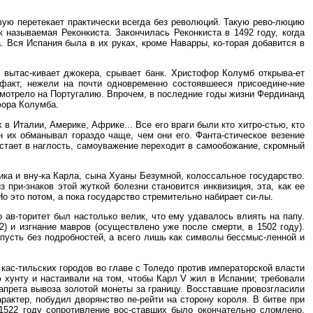
рвую перетекает практически всегда без революций. Такую рево-люцию
к называемая Реконкиста. Закончилась Реконкиста в 1492 году, когда
. Вся Испания была в их руках, кроме Наварры, ко-торая добавится в
я вытас-кивает джокера, срывает банк. Христофор Колумб открыва-ет
факт, нежели на почти одновременно состоявшееся присоедине-ние
смотрело на Португалию. Впрочем, в последние годы жизни Фердинанд
фора Колумба.
в Италии, Америке, Африке... Все его враги были кто хитро-стью, кто
н их обманывал гораздо чаще, чем они его. Фанта-стическое везение
астает в наглость, самоуважение переходит в самообожание, скромный
ика и вну-ка Карла, сына Хуаны Безумной, колоссальное государство.
при-знаков этой жуткой болезни становится инквизиция, эта, как ее
о это потом, а пока государство стремительно набирает си-лы.
 ав-торитет был настолько велик, что ему удавалось влиять на папу.
) и изгнание мавров (осуществлено уже после смерти, в 1502 году).
, пусть без подробностей, а всего лишь как символы бессмыс-ленной и
кас-тильских городов во главе с Толедо против императорской власти
 хунту и настаивали на том, чтобы Карл V жил в Испании; требовали
запрета вывоза золотой монеты за границу. Восставшие провозгласили
актер, побудил дворянство пе-рейти на сторону короля. В битве при
1522 году сопротивление вос-ставших было окончательно сломлено.