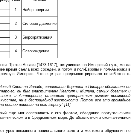
1
Набор энергии
2
Силовое давление
3
Бюрократизация
4
Освобождение
нки. Третья Англия (1473-1617), вступившая на Имперский путь, могла
шее время съела всех соседей, а потом и пол-Европы и пол-Америки в
кромную Империю. Что еще раз продемонстрировало не-избежность
 Новый Свет на Западе, завоевания Кортеса и Писарро обогатили ее
Старо-го: он был властителем Неаполя и Милана, самых богатых и
 эпохи, и Антверпена, ставшего центральным рынком всемирной
 искусстве, ни в беспощадной жестокости. Потом все это громадное
о-носное влияние на всю Европу" [11].
орый еще мог соперничать с его флотом, обладание португальскими
лан-тическом и в Средиземном море. До абсолютной и оконча-тельной
от урок внезапного национального взлета и жестокого обрушения не