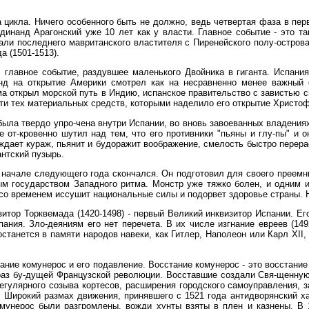
ла цикла. Ничего особенного быть не должно, ведь четвертая фаза в пе
динанд Арагонский уже 10 лет как у власти. Главное событие - это та
али последнего мавританского властителя с Пиренейского полу-острова
а (1501-1513).
, главное событие, раздувшее маленького Двойника в гиганта. Испани
анд на открытие Америки смотрел как на несравненно менее важный 
ма открыл морской путь в Индию, испанское правительство с завистью 
ти тех материальных средств, которыми наделило его открытие Христо
ыла твердо упро-чена внутри Испании, во вновь завоеванных владениях 
от-кровенно шутил над тем, что его противники "пьяны и глу-пы" и о
ождает кураж, пьянит и будоражит воображение, смелость быстро перер
антский пузырь.
в начале следующего года скончался. Он подготовил для своего преемн
 государством Западного ритма. Монстр уже тяжко болен, и одним из 
 со временем иссушит национальные силы и подорвет здоровье страны. Н
итор Торквемада (1420-1498) - первый Великий инквизитор Испании. Его
ния. Зло-деяниям его нет перечета. В их числе изгнание евреев (1492
останется в памяти народов навеки, как Гитлер, Наполеон или Карл XII
ние комунерос и его подавление. Восстание комунерос - это восстание 
браз бу-дущей Французской революции. Восставшие создали Свя-щенную
регулярного созыва кортесов, расширения городского самоуправления, 
Широкий размах движения, принявшего с 1521 года антидворянский хар
омунерос были разгромлены, вожди хунты взяты в плен и казнены. В 