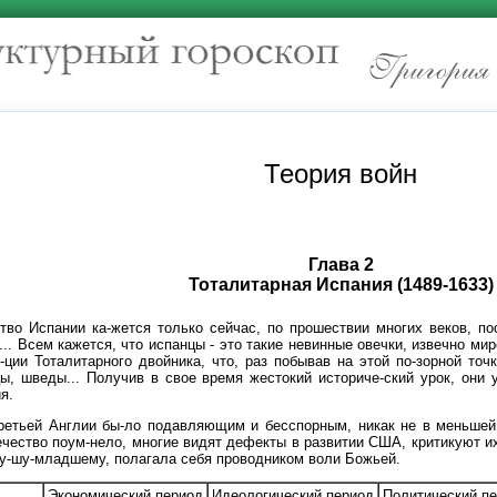
Теория войн
Глава 2
Тоталитарная Испания (1489-1633)
тво Испании ка-жется только сейчас, по прошествии многих веков, п
.. Всем кажется, что испанцы - это такие невинные овечки, извечно ми
ции Тоталитарного двойника, что, раз побывав на этой по-зорной точ
ы, шведы... Получив в свое время жестокий историче-ский урок, они 
я.
ретьей Англии бы-ло подавляющим и бесспорным, никак не в меньшей
чество поум-нело, многие видят дефекты в развитии США, критикуют их
Бу-шу-младшему, полагала себя проводником воли Божьей.
Экономический период
Идеологический период
Политический п