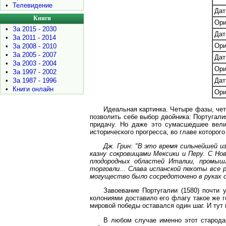
•
Телевидение
Да
Книги
Ори
•
За 2015 - 2030
Да
•
За 2011 - 2014
Ори
•
За 2008 - 2010
•
За 2005 - 2007
Да
•
За 2003 - 2004
Ори
•
За 1997 - 2002
•
За 1987 - 1996
Да
•
Книги онлайн
Ори
Идеальная картинка. Четыре фазы, чет
позволить себе выбор двойника: Португали
придачу. Но даже это сумасшедшее вели
исторического прогресса, во главе которог
Дж. Грин: "В это время сильнейшей и
казну сокровищами Мексики и Перу. С Н
плодородных областей Италии, промышл
торговли... Слава испанской пехоты все 
могущество было сосредоточено в руках од
Завоевание Португалии (1580) почти
колониями доставило его флагу такое же г
мировой победы оставался один шаг. И тут 
В любом случае именно этот стародав