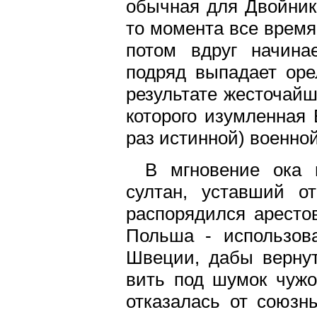
обычная для Двойника
то момента все время 
потом вдруг начина
подряд выпадает оре
результате жесточайш
которого изумленная 
раз истинной) военно
В мгновение ока 
султан, уставший о
распорядился арестов
Польша - использова
Швеции, дабы вернут
вить под шумок чужо
отказалась от союзн