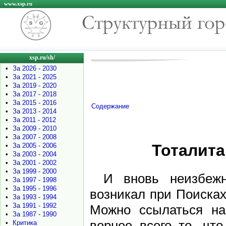
www.xsp.ru
xsp.ru/sh/
•
За 2026 - 2030
•
За 2021 - 2025
•
За 2019 - 2020
•
За 2017 - 2018
•
За 2015 - 2016
Содержание
•
За 2013 - 2014
•
За 2011 - 2012
•
За 2009 - 2010
•
За 2007 - 2008
Тоталита
•
За 2005 - 2006
•
За 2003 - 2004
•
За 2001 - 2002
•
За 1999 - 2000
И вновь неизбежн
•
За 1997 - 1998
•
За 1995 - 1996
возникал при Поисках
•
За 1993 - 1994
•
За 1991 - 1992
Можно ссылаться на
•
За 1987 - 1990
вернее всего то, чт
•
Критика