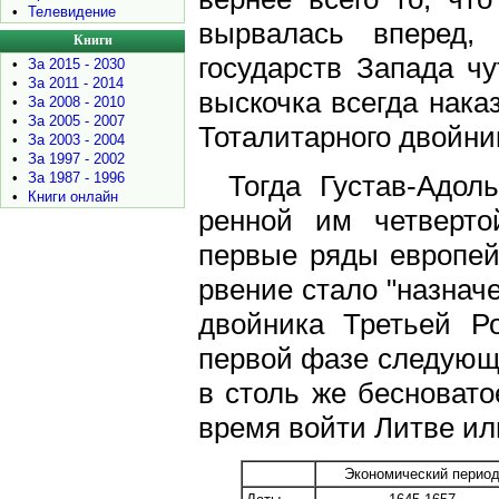
•
Телевидение
вырвалась вперед,
Книги
государств Запада ч
•
За 2015 - 2030
•
За 2011 - 2014
выскочка всегда нака
•
За 2008 - 2010
•
За 2005 - 2007
Тоталитарного двойни
•
За 2003 - 2004
•
За 1997 - 2002
•
За 1987 - 1996
Тогда Густав-Адол
•
Книги онлайн
ренной им четверт
первые ряды европейс
рвение стало "назнач
двойника Третьей Ро
первой фазе следующе
в столь же бесновато
время войти Литве ил
Экономический перио