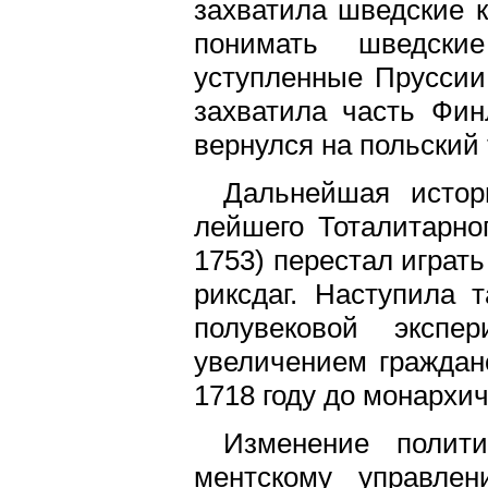
захватила шведские 
понимать шведски
уступленные Пруссии 
захватила часть Фин
вернулся на польский 
Дальнейшая истор
лейшего Тоталитарног
1753) перестал играт
риксдаг. Наступила т
полувековой экспе
увеличением гражданс
1718 году до монархиче
Изменение полити
ментскому управлен