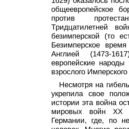
1629) оказалось посл
общеевропейское бор
против протеста
Тридцатилетней вой
безимперской (то ес
Безимперское время 
Англией (1473-161
европейские народы 
взрослого Имперского
Несмотря на гибель
укрепила свое поло
истории эта война ос
мировых войн XX 
Германии, где, по н