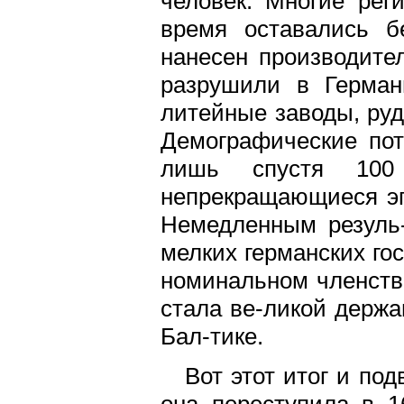
человек. Многие рег
время оставались б
нанесен производите
разрушили в Герман
литейные заводы, руд
Демографические по
лишь спустя 100 
непрекращающиеся эп
Немедленным резуль-
мелких германских го
номинальном членств
стала ве-ликой держа
Бал-тике.
Вот этот итог и по
она переступила в 