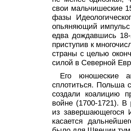
свои мальчишеские 15
фазы Идеологическог
опьяняющий импульс 
едва дождавшись 18-л
приступив к многочи
страны с целью окон
силой в Северной Евр
Его юношеские а
сплотиться. Польша с
создали коалицию п
войне (1700-1721). В
из завершающегося И
касается дальнейшег
было для Швеции тум