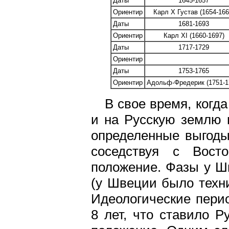
Даты
1645-1657
Ориентир
Карл X Густав (1654-166
Даты
1681-1693
Ориентир
Карл XI (1660-1697)
Даты
1717-1729
Ориентир
Даты
1753-1765
Ориентир
Адольф-Фредерик (1751-1
В свое время, когд
и на Русскую землю 
определенные выгоды,
соседствуя с Вост
положение. Фазы у Ш
(у Швеции было техни
Идеологические пери
8 лет, что ставило Р