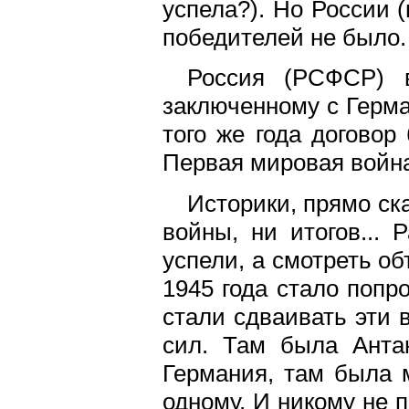
успела?). Но России 
победителей не было.
Россия (РСФСР) 
заключенному с Герма
того же года догово
Первая мировая война
Историки, прямо ск
войны, ни итогов...
успели, а смотреть о
1945 года стало попр
стали сдваивать эти 
сил. Там была Антан
Германия, там была м
одному. И никому не п