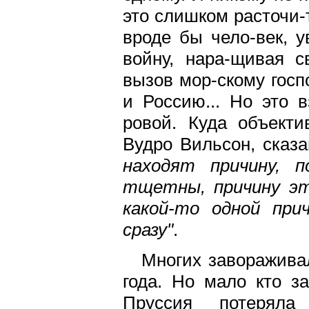
это слишком расточи-
вроде бы чело-век, 
войну, нара-щивая с
вызов мор-скому гос
и Россию... Но это 
ровой. Куда объекти
Вудро Вильсон, сказ
находят причину, п
тщетны, причину эту
какой-то одной при
сразу"
.
Многих заворажива
года. Но мало кто з
Пруссия потеряла