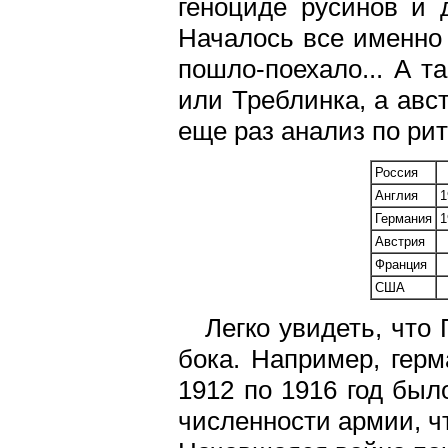
геноциде русинов и д
Началось все именно 
пошло-поехало... А т
или Треблинка, а авст
еще раз анализ по ри
Россия
Англия
1
Германия
1
Австрия
Франция
США
Легко увидеть, что
бока. Например, гер
1912 по 1916 год бы
численности армии, чт