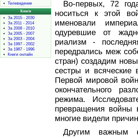
Во-первых, 72 год
•
Телевидение
носиться к этой во
Книги
•
За 2015 - 2030
именовали империал
•
За 2011 - 2014
•
За 2008 - 2010
одуревшие от жадно
•
За 2005 - 2007
•
За 2003 - 2004
риализм - последня
•
За 1997 - 2002
•
За 1987 - 1996
передрались меж собо
•
Книги онлайн
стран) создадим новы
сестры и всяческие 
Первой мировой войн
окончательного разл
режима. Исследоват
превращения войны 
многие видели причи
Другим важным 