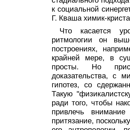
к социальной синерге
Г. Кваша химик-крист
Что касается ур
ритмологии он выш
построениях, наприм
крайней мере, в су
просты. Но прис
доказательства, с 
гипотез, со сдержан
Такую "физикалистску
ради того, чтобы нак
привлечь внимание 
притязание, поскольк
его антропологии, 