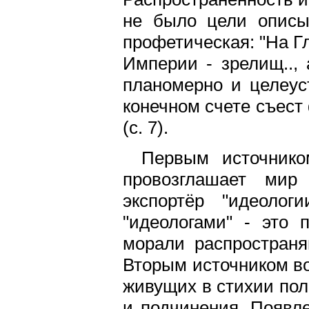
не было цели описыв
профетическая: "На Г
Империи - зрелищ..,
планомерно и целеуст
конечном счете съест
(с. 7).
Первым источнико
провозглашает мир
экспортёр "идеолог
"идеологами" - это 
морали распространя
Вторым источником в
живущих в стихии пол
и подчинения. Появл