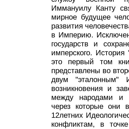
Иммануилу Канту св
мирное будущее чело
развития человечества
в Империю. Исключен
государств и сохран
имперского. История 
это первый том кни
представлены во вто
двум "эталонным" 
возникновения и за
между народами и г
через которые они 
12летних Идеологиче
конфликтам, в точк