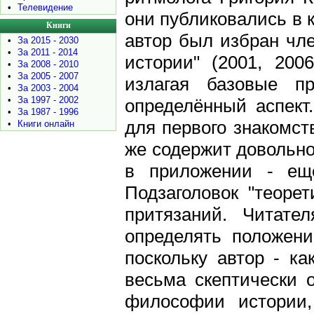
•
Телевидение
они публиковались в к
Книги
автор был избран чл
•
За 2015 - 2030
•
За 2011 - 2014
истории" (2001, 200
•
За 2008 - 2010
•
За 2005 - 2007
излагая базовые п
•
За 2003 - 2004
•
За 1997 - 2002
определённый аспект
•
За 1987 - 1996
для первого знакомст
•
Книги онлайн
же содержит довольно
в приложении - ещ
Подзаголовок "теорет
притязаний. Читател
определять положени
поскольку автор - ка
весьма скептически 
философии истории,