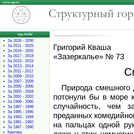
www.xsp.ru
xsp.ru/sh/
•
За 2026 - 2030
Григорий Кваша
•
За 2021 - 2025
•
За 2019 - 2020
«Зазеркалье» № 73
•
За 2017 - 2018
•
За 2015 - 2016
•
За 2013 - 2014
С
•
За 2011 - 2012
•
За 2009 - 2010
•
За 2007 - 2008
Природа смешного 
•
За 2005 - 2006
•
За 2003 - 2004
потонули бы в море 
•
За 2001 - 2002
•
За 1999 - 2000
случайность, чем з
•
За 1997 - 1998
•
За 1995 - 1996
преданных комедийном
•
За 1993 - 1994
•
За 1991 - 1992
на пальцах одной ру
•
За 1987 - 1990
•
Критика