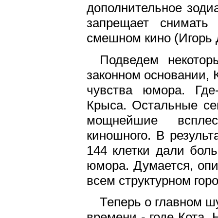
дополнительное зодиа
запрещает снимать
смешном кино (Игорь
Подведем некотор
законном основании, 
чувства юмора. Где
Крыса. Остальные се
мощнейшие всплес
киношного. В результ
144 клетки дали бол
юмора. Думается, оп
всем структурном горо
Теперь о главном ш
времени - годе Кота.