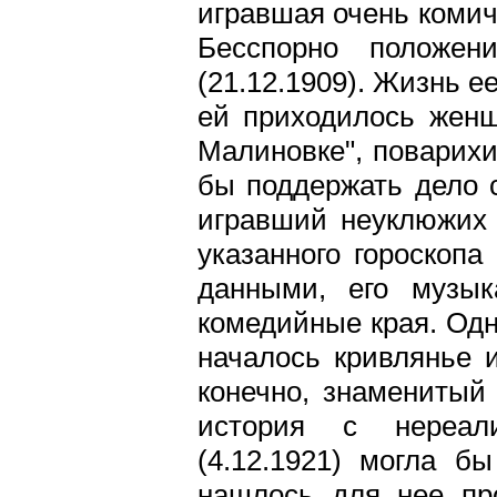
игравшая очень комич
Бесспорно положен
(21.12.1909). Жизнь е
ей приходилось женщ
Малиновке", поварихи
бы поддержать дело с
игравший неуклюжих
указанного гороскопа
данными, его музык
комедийные края. Одн
началось кривлянье и
конечно, знаменитый
история с нереал
(4.12.1921) могла б
нашлось для нее про