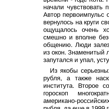
начали чувствовать п
Автор первоимпульс о
вернулось на круги св
ощущалось очень хо
смешно и вполне безо
общению. Люди залез
из окон. Знаменитый 
запутался и упал, уст
Из якобы серьезны
рубля, а также нас
института. Второе с
гороскоп многокра
американо-российских
рубля, да еще в 1999 