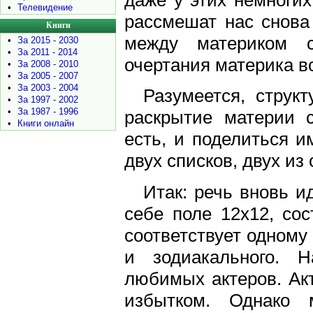
даже у этих немногих
•
Телевидение
рассмешат нас снова 
Книги
между материком 
•
За 2015 - 2030
•
За 2011 - 2014
очертания материка в
•
За 2008 - 2010
•
За 2005 - 2007
•
За 2003 - 2004
Разумеется, струк
•
За 1997 - 2002
•
За 1987 - 1996
раскрытие материи с
•
Книги онлайн
есть, и поделиться и
двух списков, двух из 
Итак: речь вновь и
себе поле 12х12, сос
соответствует одному 
и зодиакального. 
любимых актеров. Акт
избытком. Однако 