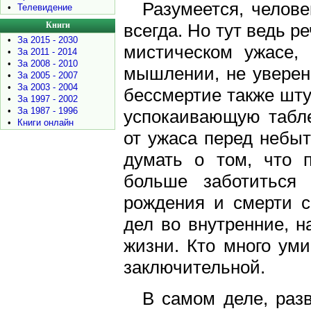
Разумеется, челове
•
Телевидение
Книги
всегда. Но тут ведь р
•
За 2015 - 2030
мистическом ужасе,
•
За 2011 - 2014
•
За 2008 - 2010
мышлении, не уверен
•
За 2005 - 2007
•
За 2003 - 2004
бессмертие также шту
•
За 1997 - 2002
•
За 1987 - 1996
успокаивающую таблет
•
Книги онлайн
от ужаса перед небы
думать о том, что п
больше заботиться
рождения и смерти с
дел во внутренние, н
жизни. Кто много уми
заключительной.
В самом деле, разв