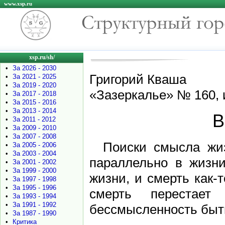
www.xsp.ru
xsp.ru/sh/
•
За 2026 - 2030
Григорий Кваша
•
За 2021 - 2025
•
За 2019 - 2020
«Зазеркалье» № 160, 
•
За 2017 - 2018
•
За 2015 - 2016
•
За 2013 - 2014
В
•
За 2011 - 2012
•
За 2009 - 2010
•
За 2007 - 2008
Поиски смысла жи
•
За 2005 - 2006
•
За 2003 - 2004
параллельно в жизни
•
За 2001 - 2002
•
За 1999 - 2000
жизни, и смерть как-
•
За 1997 - 1998
•
За 1995 - 1996
смерть перестает
•
За 1993 - 1994
•
За 1991 - 1992
бессмысленность быти
•
За 1987 - 1990
•
Критика