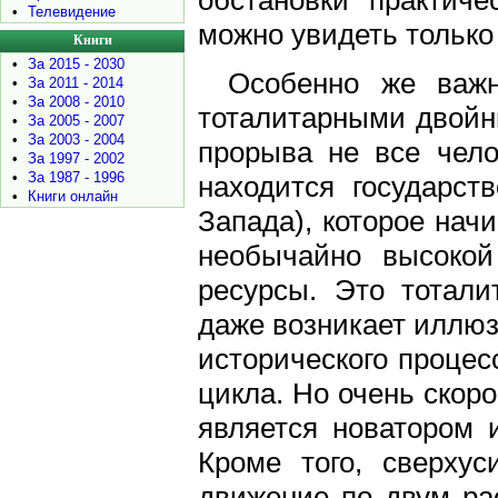
обстановки практиче
•
Телевидение
можно увидеть только
Книги
•
За 2015 - 2030
Особенно же важн
•
За 2011 - 2014
•
За 2008 - 2010
тоталитарными двойни
•
За 2005 - 2007
•
За 2003 - 2004
прорыва не все чело
•
За 1997 - 2002
•
За 1987 - 1996
находится государст
•
Книги онлайн
Запада), которое нач
необычайно высокой
ресурсы. Это тотали
даже возникает иллюз
исторического процес
цикла. Но очень скор
является новатором 
Кроме того, сверхус
движение по двум ра