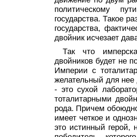
политическому пут
государства. Такое р
государства, фактиче
двойник исчезает дава
Так что имперск
двойников будет не п
Империи с тоталита
желательный для нее
- это сухой лаборат
тоталитарными двойн
рода. Причем обоюдно
имеет четкое и одноз
это истинный герой, 
победитель, которог