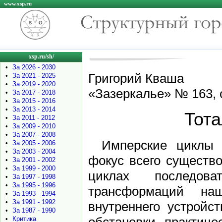
www.xsp.ru
xsp.ru/sh/
•
За 2026 - 2030
Григорий Кваша
•
За 2021 - 2025
•
За 2019 - 2020
«Зазеркалье» № 163, 
•
За 2017 - 2018
•
За 2015 - 2016
•
За 2013 - 2014
Тот
•
За 2011 - 2012
•
За 2009 - 2010
•
За 2007 - 2008
Имперские циклы 
•
За 2005 - 2006
•
За 2003 - 2004
фокус всего существ
•
За 2001 - 2002
•
За 1999 - 2000
циклах последов
•
За 1997 - 1998
•
За 1995 - 1996
трансформаций на
•
За 1993 - 1994
•
За 1991 - 1992
внутреннего устройс
•
За 1987 - 1990
•
Критика