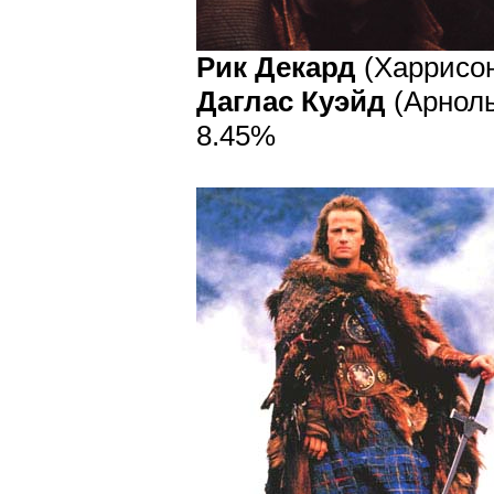
Рик Декард
(Харрисон
Даглас Куэйд
(Арноль
8.45%