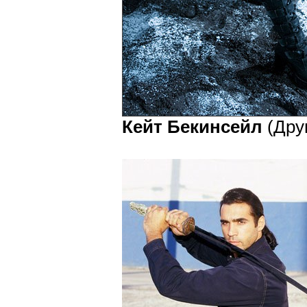
Кейт Бекинсейл
(Дру