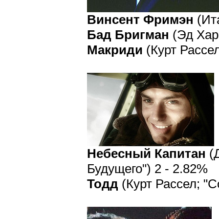
Винсент Фримэн
(Ита
Бад Бригман
(Эд Харр
Макриди
(Курт Рассел
Небесный Капитан
(
Будущего") 2 - 2.82%
Тодд
(Курт Рассел; "С