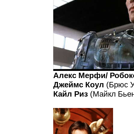
Алекс Мерфи/ Робок
Джеймс Коул
(Брюс У
Кайл Риз
(Майкл Бьен;