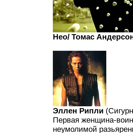
Нео/ Томас Андерсо
Эллен Рипли
(Сигурн
Первая женщина-воин
неумолимой разьяренн