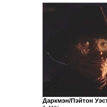
Даркмэн/Пэйтон Уэс