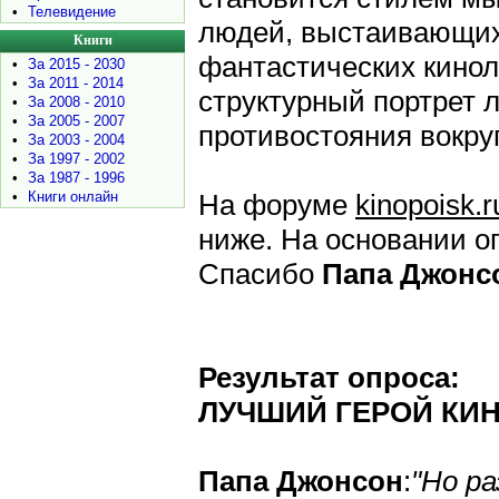
•
Телевидение
людей, выстаивающих
Книги
фантастических кинол
•
За 2015 - 2030
•
За 2011 - 2014
структурный портрет 
•
За 2008 - 2010
•
За 2005 - 2007
противостояния вокру
•
За 2003 - 2004
•
За 1997 - 2002
•
За 1987 - 1996
•
Книги онлайн
На форуме
kinopoisk.r
ниже. На основании оп
Спасибо
Папа Джонс
Результат опроса:
ЛУЧШИЙ ГЕРОЙ КИ
Папа Джонсон
:
"Но р