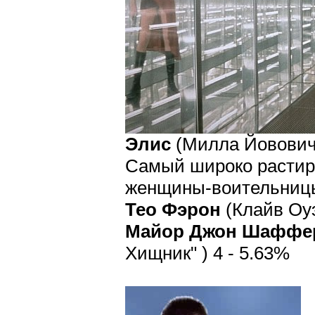
Элис
(Милла Йовович,
Самый широко растир
женщины-воительниц
Тео Фэрон
(Клайв Оуэ
Майор Джон Шаффер
Хищник" ) 4 - 5.63%