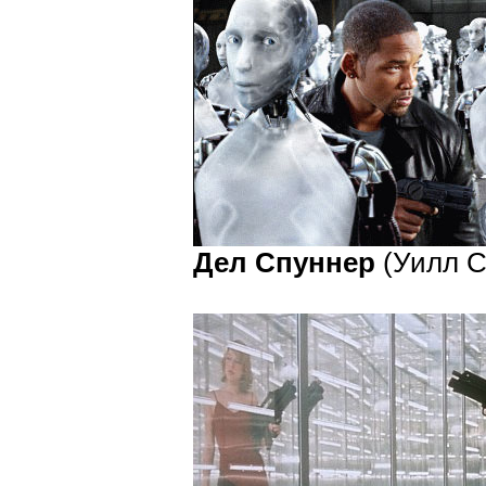
Дел Спуннер
(Уилл См