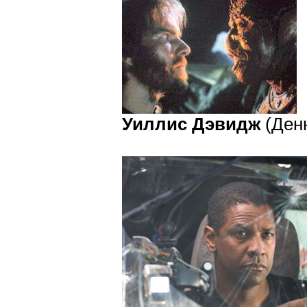
Уиллис Дэвидж
(Денн