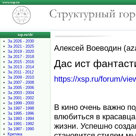
www.xsp.ru
xsp.ru/sh/
•
За 2026 - 2030
Алексей Воеводин (azas
•
За 2021 - 2025
•
За 2019 - 2020
•
За 2017 - 2018
Дас ист фантасти
•
За 2015 - 2016
•
За 2013 - 2014
•
За 2011 - 2012
https://xsp.ru/forum/vi
•
За 2009 - 2010
•
За 2007 - 2008
•
За 2005 - 2006
•
За 2003 - 2004
•
За 2001 - 2002
•
За 1999 - 2000
В кино очень важно п
•
За 1997 - 1998
•
За 1995 - 1996
влюбиться в красавца
•
За 1993 - 1994
•
За 1991 - 1992
жизни. Успешно созд
•
За 1987 - 1990
становится стилем м
•
Критика