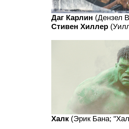
Даг Карлин
(Дензел В
Стивен Хиллер
(Уилл
Халк
(Эрик Бана; "Халк