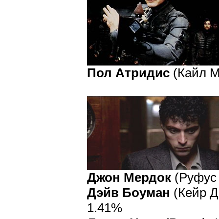
Пол Атридис
(Кайл Ма
Джон Мердок
(Руфус 
Дэйв Боуман
(Кейр Д
1.41%