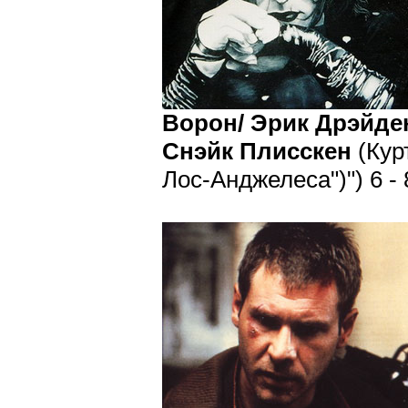
Ворон/ Эрик Дрэйде
Снэйк Плисскен
(Кур
Лос-Анджелеса")") 6 -