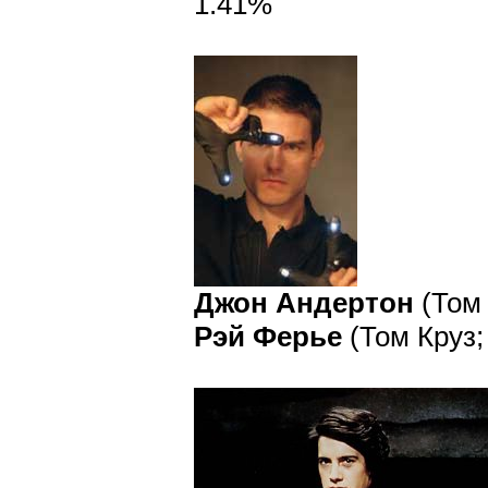
1.41%
Джон Андертон
(Том 
Рэй Ферье
(Том Круз;