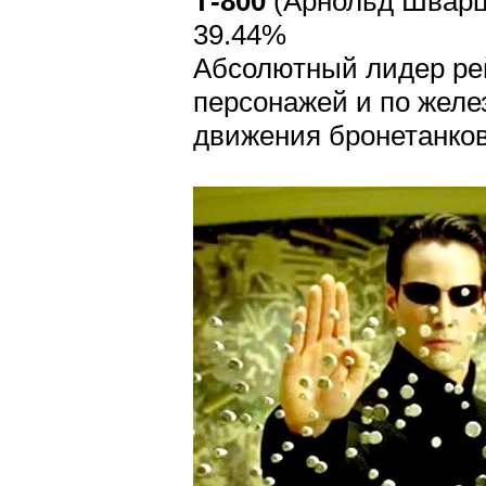
Т-800
(Арнольд Шварце
39.44%
Абсолютный лидер рей
персонажей и по жел
движения бронетанков