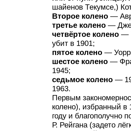
шайенов Текумсе,) Ко
Второе колено
— Авр
третье колено
— Джей
четвёртое колено
— 
убит в 1901;
пятое колено
— Уорре
шестое колено
— Фра
1945;
седьмое колено
— 19
1963.
Первым закономернос
колено), избранный в
году и благополучно 
Р. Рейгана (задето лё