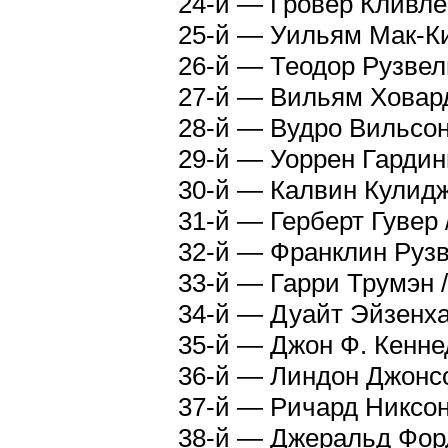
24-й — Гровер Кливле
25-й — Уильям Мак-Ки
26-й — Теодор Рузвел
27-й — Вильям Ховард
28-й — Вудро Вильсон
29-й — Уоррен Гардин
30-й — Калвин Кулидж
31-й — Герберт Гувер
32-й — Франклин Рузв
33-й — Гарри Трумэн 
34-й — Дуайт Эйзенха
35-й — Джон Ф. Кенне
36-й — Линдон Джонсо
37-й — Ричард Никсон
38-й — Джеральд Форд