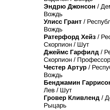
Эндрю Джонсон
/ Де
Вождь
Улисс Грант
/ Республ
Вождь
Ратерфорд Хейз
/ Ре
Скорпион / Шут
Джеймс Гарфилд
/ Р
Скорпион / Профессо
Честер Артур
/ Респу
Вождь
Бенджамин Гаррисо
Лев / Шут
Гровер Кливленд
/ Д
Рыцарь