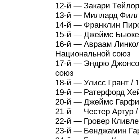
12-й — Закари Тейлор
13-й — Миллард Филлм
14-й — Франклин Пирс
15-й — Джеймс Бьюкен
16-й — Авраам Линкол
Национальной союз
17-й — Эндрю Джонсон
союз
18-й — Улисс Грант /
19-й — Ратерфорд Хей
20-й — Джеймс Гарфил
21-й — Честер Артур 
22-й — Гровер Кливле
23-й — Бенджамин Гар