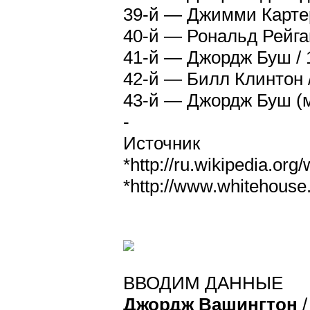
39-й — Джимми Картер
40-й — Рональд Рейга
41-й — Джордж Буш /
42-й — Билл Клинтон 
43-й — Джордж Буш (м
-
Источник
*http://ru.wikipedia.o
*http://www.whitehouse.
ВВОДИМ ДАННЫЕ
Джордж Вашингтон
/