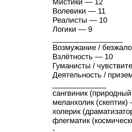
Мистики — 12
Волевики — 11
Реалисты — 10
Логики — 9
_________________
Возмужание / безжало
Взлётность — 10
Гуманисты / чувствит
Деятельность / призе
_____________
сангвиник (природный
меланхолик (скептик)
холерик (драматизато
флегматик (космическ
-