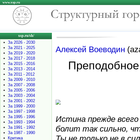
www.xsp.ru
xsp.ru/sh/
•
За 2026 - 2030
Алексей Воеводин
(aza
•
За 2021 - 2025
•
За 2019 - 2020
•
За 2017 - 2018
Преподобное 
•
За 2015 - 2016
•
За 2013 - 2014
•
За 2011 - 2012
•
За 2009 - 2010
•
За 2007 - 2008
•
За 2005 - 2006
•
За 2003 - 2004
•
За 2001 - 2002
•
За 1999 - 2000
•
За 1997 - 1998
•
За 1995 - 1996
Истина прежде всего 
•
За 1993 - 1994
болит так сильно, 
•
За 1991 - 1992
•
За 1987 - 1990
Ты не только не в си
•
Критика