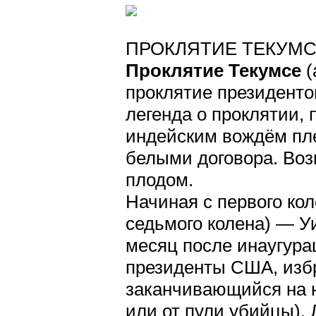
ПРОКЛЯТИЕ ТЕКУМ
Проклятие Текумсе
(
проклятие президенто
легенда о проклятии,
индейским вождём пл
белыми договора. Воз
плодом.
Начиная с первого кол
седьмого колена) — У
месяц после инаугурац
президенты США, избр
заканчивающийся на н
или от пули убийцы). 