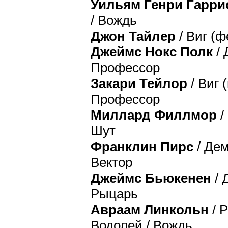
Уильям Генри Гарри
/ Вождь
Джон Тайлер
/ Виг (ф
Джеймс Нокс Полк
/ 
Профессор
Закари Тейлор
/ Виг 
Профессор
Миллард Филлмор
/
Шут
Франклин Пирс
/ Дем
Вектор
Джеймс Бьюкенен
/ 
Рыцарь
Авраам Линкольн
/ 
Водолей / Вождь