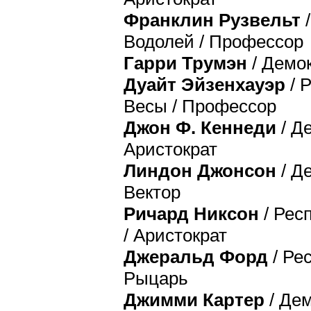
Франклин Рузвельт
/
Водолей / Профессор
Гарри Трумэн
/ Демок
Дуайт Эйзенхауэр
/ Р
Весы / Профессор
Джон Ф. Кеннеди
/ Д
Аристократ
Линдон Джонсон
/ Де
Вектор
Ричард Никсон
/ Рес
/ Аристократ
Джеральд Форд
/ Ре
Рыцарь
Джимми Картер
/ Дем