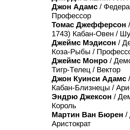
Джон Адамс
/ Федерал
Профессор
Томас Джефферсон
/
1743) Кабан-Овен / Ш
Джеймс Мэдисон
/ Д
Коза-Рыбы / Професс
Джеймс Монро
/ Демо
Тигр-Телец / Вектор
Джон Куинси Адамс
/
Кабан-Близнецы / Ари
Эндрю Джексон
/ Де
Король
Мартин Ван Бюрен
/
Аристократ