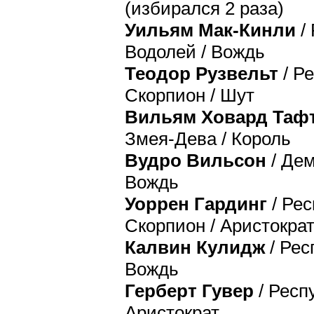
(избирался 2 раза)
Уильям Мак-Кинли
/ 
Водолей / Вождь
Теодор Рузвельт
/ Ре
Скорпион / Шут
Вильям Ховард Таф
Змея-Дева / Король
Вудро Вильсон
/ Дем
Вождь
Уоррен Гардинг
/ Рес
Скорпион / Аристокра
Калвин Кулидж
/ Рес
Вождь
Герберт Гувер
/ Респу
Аристократ