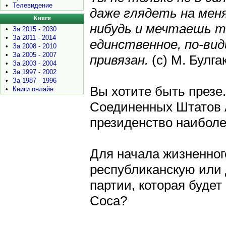
•
Телевидение
даже глядеть на меня
Книги
нибудь и мечтаешь т
•
За 2015 - 2030
•
За 2011 - 2014
единственное, по-ви
•
За 2008 - 2010
•
За 2005 - 2007
привязан.
(с) M. Булга
•
За 2003 - 2004
•
За 1997 - 2002
•
За 1987 - 1996
Вы хотите быть презе
•
Книги онлайн
Соединенных Штатов 
президенство наиболе
Для начала жизненног
республиканскую или 
партии, которая будет
Coca?