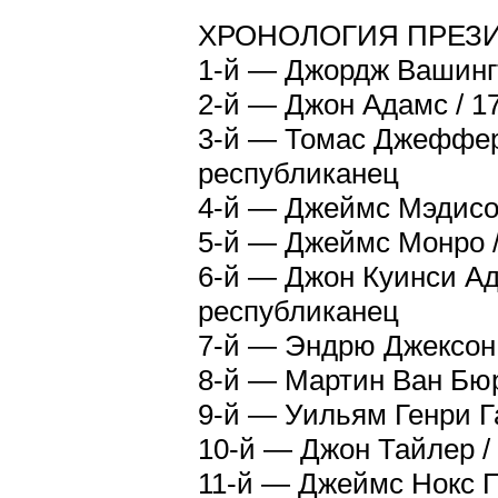
ХРОНОЛОГИЯ ПРЕЗ
1-й — Джордж Вашинг
2-й — Джон Адамс / 1
3-й — Томас Джефферс
республиканец
4-й — Джеймс Мэдисо
5-й — Джеймс Монро /
6-й — Джон Куинси Ад
республиканец
7-й — Эндрю Джексон 
8-й — Мартин Ван Бюр
9-й — Уильям Генри Га
10-й — Джон Тайлер /
11-й — Джеймс Нокс П