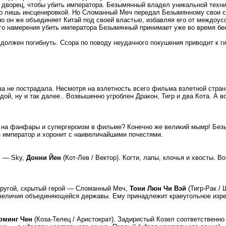
 дворец, чтобы убить императора. Безымянный владел уникальной техник
о лишь инсценировкой. Но Сломанный Меч передал Безымянному свои со
о он же объединяет Китай под своей властью, избавляя его от междоус
его намерения убить императора Безымянный принимает уже во время бе
должен погибнуть. Ссора по поводу неудачного покушения приводит к 
а не пострадала. Несмотря на взлетность всего фильма взлетной стран
дой, ну и так далее.. Возвышенно угроблен Дракон, Тигр и два Кота. А 
й на фанфары и супергероизм в фильме? Конечно же великий мымр! Бе
 император и хоронит с наивеличайшими почестями.
, — Sky,
Донни Йен
(Кот-Лев / Вектор). Когти, лапы, клочья и хвосты. 
ругой, скрытый герой — Сломанный Меч,
Тони Люн Чи Вэй
(Тигр-Рак /
 величия объединяющейся державы. Ему принадлежит краеугольное изре
оминг Чен
(Коза-Телец / Аристократ). Задиристый Козел соответственно