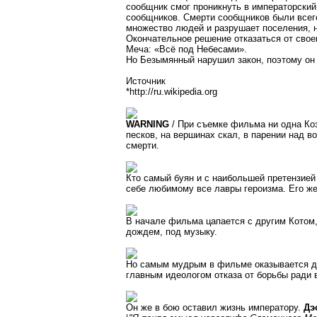
сообщник смог проникнуть в императорский
сообщников. Смерти сообщников были всег
множество людей и разрушает поселения, н
Окончательное решение отказаться от сво
Меча: «Всё под Небесами».
Но Безымянный нарушил закон, поэтому он 
Источник
*http://ru.wikipedia.org
WARNING
/ При съемке фильма ни одна Коз
песков, на вершинах скал, в парении над во
смерти.
Кто самый буян и с наибольшей претензие
себе любимому все лавры героизма. Его же
В начале фильма цапается с другим Котом
дождем, под музыку.
Но самым мудрым в фильме оказывается д
главным идеологом отказа от борьбы ради
Он же в бою оставил жизнь императору.
Дэ