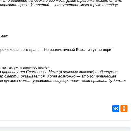
— это единение человека и его меча. Даже травинка может стать
 поразить врага. И третий — отсутствие меча в руке и сердце.
бает.
ерсии кошачьего вранья. Но реалистичный Козел и тут не верит
не так уж и величественен..
царапину от Сломанного Меча (в зеленых красках) и обнаружив
етер смерти, оказывается. Хотя возможно — это эстетическая
бая кухарка может управлять государством, если призвана будет…»