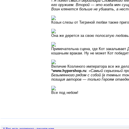
\"Я понял смысл иероглифа Сломанного Ме
его оружием. Второй — это когда меч сущ
Воин клянется больше не убивать, а нести
Козьи слезы от Тигриной любви также приг
Она же дерется за свою полосатую любовь,
Примечательна сцена, где Кот закалывает
кошачьим вракам. Ну не может Кот победить
Величие Козлиного императора все же дела
*
www.hypershop.ru
:
«Самый серьезный про
Безымянного рядом с собой (в темных то
позиция авторов — только Героям отведен
Все под небом!
У Вас есть материал - пишите нам