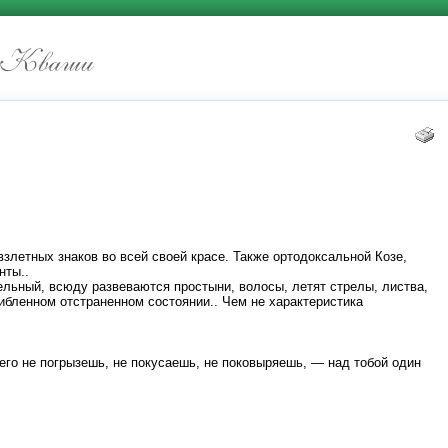
злетных знаков во всей своей красе. Также ортодоксальной Козе,
нты..
ельный, всюду развеваются простыни, волосы, летят стрелы, листва,
шибленном отстраненном состоянии.. Чем не характеристика
его не погрызешь, не покусаешь, не поковыряешь, — над тобой один