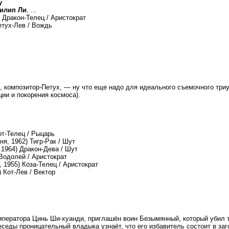
у
илип Ли
, ...
) Дракон-Телец / Аристократ
Петух-Лев / Вождь
н, композитор-Петух, — ну что еще надо для идеального съемочного три
ции и покорения космоса).
от-Телец / Рыцарь
ня, 1962) Тигр-Рак / Шут
 1964) Дракон-Дева / Шут
-Водолей / Аристократ
, 1955) Коза-Телец / Аристократ
) Кот-Лев / Вектор
ператора Цинь Ши-хуанди, приглашён воин Безымянный, который убил т
еседы проницательный владыка узнаёт, что его избавитель состоит в за