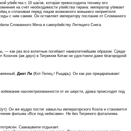
ой убийства с 10 шагов, которая превосходила технику его
мнения на счёт необходимости убийства тирана: император убивает
обиц и сплачивая перед лицом возможного внешнего неприятеля.
седы с ним самим. Он оставляет императору послание от Сломанного
гибели Сломанного Меча и самоубийству Летящего Снега.
ы, — как раз все взлетные погибают наивзлетнейшим образом. Среди
вот Козочек (аж двух) в Тигрином Китае не удостоили даже благородной
зымянный,
Джет Ли
(Кот-Телец / Рыцарь). Он как раз прицарапывает
Во избежание наэлектризованности от их шерсти, драка происходит под
 Шут). Он же мудро постиг замыслы императорского Козла и становится
чение фильма «Все под небесами». Не без Тигриного фатализма.
 потрясен. Саакашвили отдыхает.