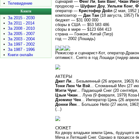
сценарий —
Фенг Ли
,
Бин Ванг
,
Чжан Имо
•
Телевидение
продюсер —
Шуфанг Доу
,
Уильям Конг
,
Ф
оператор —
Кристофер Дойл
(2 мая, 1952 
Книги
композитор —
Дан Тан
(18 августа, 1957) 
•
За 2015 - 2030
бюджет — $31 000 000
•
За 2011 - 2014
сборы в США — $53 583 486
•
За 2008 - 2010
сборы в мире — $123 684 413
•
За 2005 - 2007
страна — Гонконг, Китай (Тигр)
год — 2002 (Лошадь)
•
За 2003 - 2004
•
За 1997 - 2002
•
За 1987 - 1996
Режиссер и сценарист-Кот, оператор-Драко
•
Книги онлайн
оптимист.. Снято в год Лошади (лидер авиа
АКТЕРЫ
Джет Ли
... Безымянный (26 апреля, 1963) К
Тони Люн Чи Вэй
... Сломанный Меч (27 ию
Мэгги Чунг
... Падающий Снег (20 сентября,
Цзыи Чжан
... Луна (9 февраля, 1979) Коза
Дэоминг Чен
... Император Цинь (26 апреля
Донни Йен
... Большое Небо (27 июля, 1963
(...)
СЮЖЕТ
Ко двору владыки земли Цинь, будущего им
Меча и Летящий Снег. Однако в процессе б