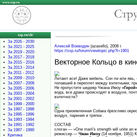
www.xsp.ru
xsp.ru/sh/
•
За 2026 - 2030
Алексей Воеводин
(azasello), 2008 г.
•
За 2021 - 2025
https://xsp.ru/forum/viewtopic.php?t=1901
•
За 2019 - 2020
•
За 2017 - 2018
Векторное Кольцо в кин
•
За 2015 - 2016
•
За 2013 - 2014
•
За 2011 - 2012
•
За 2009 - 2010
Летают все! Даже мебель. Сон ли или явь,
•
За 2007 - 2008
попавшей в переплет между взлетными, при
Не пропустите шедевр Чжана Имоу
«Герой
•
За 2005 - 2006
вода, все драки происходят в воздухе, поч
•
За 2003 - 2004
взлетности?
•
За 2001 - 2002
•
За 1999 - 2000
•
За 1997 - 1998
Одна приземленная Собака брезгливо окрест
•
За 1995 - 1996
воздух, парения и тряпки..
•
За 1993 - 1994
•
За 1991 - 1992
СОСТАВ
слоган — «One man\'s strength will unite a
•
За 1987 - 1990
режиссер —
Чжан Имоу
(14 ноября, 1951)
•
Критика