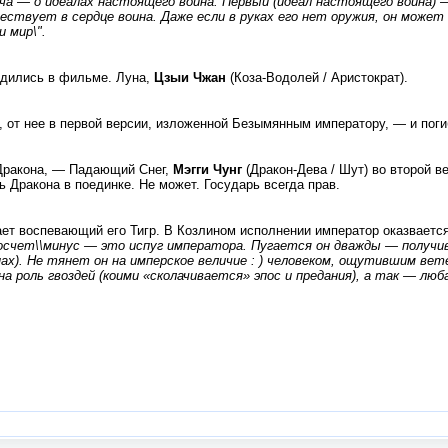
ча — о идеалах настоящего воина. Первый (идеал настоящего воина) 
ествует в сердце воина. Даже если в руках его нет оружия, он может
 мир\".
одились в фильме. Луна,
Цзыи Чжан
(Коза-Водолей / Аристократ).
 от нее в первой версии, изложенной Безымянным императору, — и поги
 Дракона, — Падающий Снег,
Мэгги Чунг
(Дракон-Дева / Шут) во второй в
 Дракона в поединке. Не может. Государь всегда прав.
ет воспевающий его Тигр. В Козлином исполнении император оказвается 
счет\\минус — это испуг императора. Пугается он дважды — получив 
нах). Не тянет он на имперское величие : ) человеком, ощутившим в
а роль гвоздей (коими «сколачивается» эпос и предания), а так — лю