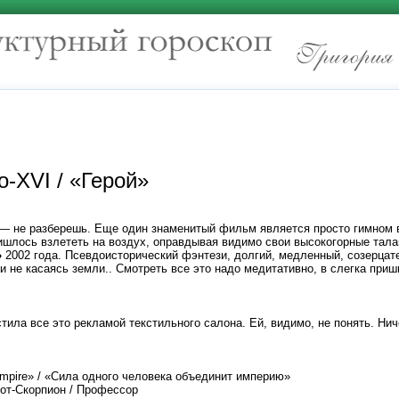
о-XVI / «Герой»
 — не разберешь. Еще один знаменитый фильм является просто гимном в
шлось взлететь на воздух, оправдывая видимо свои высокогорные тала
»
2002 года. Псевдоисторический фэнтези, долгий, медленный, созерцат
ти не касаясь земли.. Смотреть все это надо медитативно, в слегка при
ила все это рекламой текстильного салона. Ей, видимо, не понять. Нич
n empire» / «Сила одного человека объединит империю»
 Кот-Скорпион / Профессор