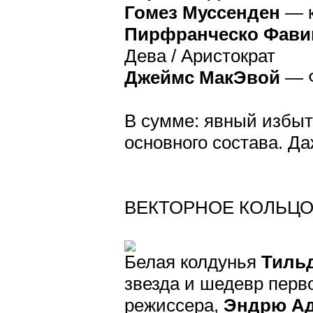
Гомез Муссенден
— к
Пирфранческо Фави
Дева / Аристократ
Джеймс МакЭвой
— Ф
В сумме: явный избыт
основного состава. Д
ВЕКТОРНОЕ КОЛЬЦ
Белая колдунья
Тиль
звезда и шедевр перв
режиссера,
Эндрю А