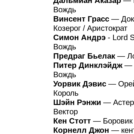
Дальмиан Аказар
— Г
Вождь
Винсент Грасс
— Докт
Козерог / Аристократ
Симон Андрэ
- Lord 
Вождь
Предраг Бьелак
— Ло
Питер Динклэйдж
— 
Вождь
Уорвик Дэвис
— Орей 
Король
Шэйн Рэнжи
— Астери
Вектор
Кен Стотт
— Боровик
Корнелл Джон
— кен