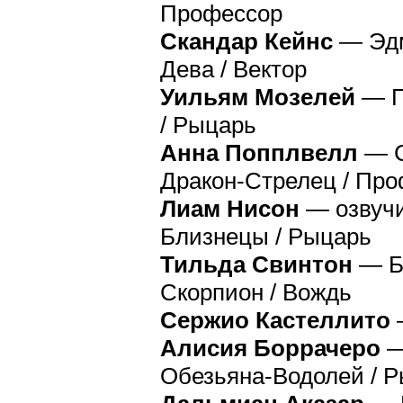
Профессор
Скандар Кейнс
— Эдм
Дева / Вектор
Уильям Мозелей
— Пи
/ Рыцарь
Анна Попплвелл
— С
Дракон-Стрелец / Пр
Лиам Нисон
— озвучи
Близнецы / Рыцарь
Тильда Свинтон
— Бе
Скорпион / Вождь
Сержио Кастеллито
—
Алисия Боррачеро
—
Обезьяна-Водолей / 