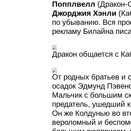
Попплвелл
(Дракон-С
Джорджия Хэнли
(Ка
по убыванию. Вся про
рекламу Билайна писат
Дракон общается с Ка
От родных братьев и с
осадок Эдмунд Пэвен
Мальчик с большим с
предатель, ушедший к
Он же Колдунью во вт
вероломный и беспомо