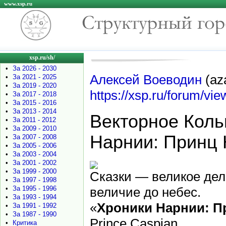
www.xsp.ru
xsp.ru/sh/
•
За 2026 - 2030
Алексей Воеводин
(aza
•
За 2021 - 2025
•
За 2019 - 2020
https://xsp.ru/forum/vi
•
За 2017 - 2018
•
За 2015 - 2016
•
За 2013 - 2014
Векторное Кольц
•
За 2011 - 2012
•
За 2009 - 2010
Нарнии: Принц 
•
За 2007 - 2008
•
За 2005 - 2006
•
За 2003 - 2004
•
За 2001 - 2002
•
За 1999 - 2000
Сказки — великое дело
•
За 1997 - 1998
•
За 1995 - 1996
величие до небес.
•
За 1993 - 1994
«
Хроники Нарнии: П
•
За 1991 - 1992
•
За 1987 - 1990
Prince Caspian.
•
Критика