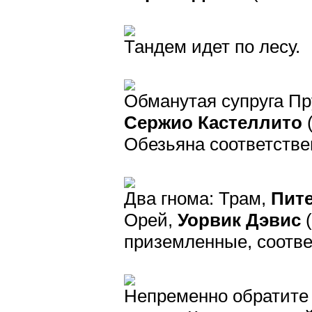
Тандем идет по лесу.
Обманутая cупруга П
Сержио Кастеллито
(
Обезьяна соответстве
Два гнома: Трам,
Пит
Орей,
Уорвик Дэвис
(
приземленные, соотве
Непременно обратите 