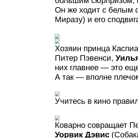
большим сюрпризом, к
Он же ходит с белым 
Миразу) и его сподвиг
Хозяин принца Каспи
Питер Пэвенси,
Уиль
них главнее — это еще
А так — вполне плечо
Учитесь в кино прави
Коварно совращает Пе
Уорвик Дэвис
(Собака