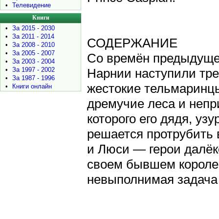
•
Телевидение
Книги
•
За 2015 - 2030
•
За 2011 - 2014
СОДЕРЖАНИЕ
•
За 2008 - 2010
•
За 2005 - 2007
Со времён предыдущег
•
За 2003 - 2004
•
За 1997 - 2002
Нарнии наступили тр
•
За 1987 - 1996
жестокие тельмаринцы
•
Книги онлайн
дремучие леса и непр
которого его дядя, уз
решается протрубить 
и Люси — герои далёк
своем бывшем королев
невыполнимая задача