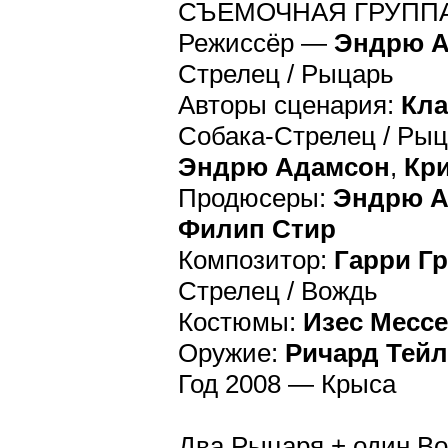
СЪЕМОЧНАЯ ГРУПП
Режиссёр —
Эндрю 
Стрелец / Рыцарь
Авторы сценария:
Кла
Собака-Стрелец / Ры
Эндрю Адамсон
,
Кр
Продюсеры:
Эндрю А
Филип Стир
Композитор:
Гарри Г
Стрелец / Вождь
Костюмы:
Изес Месс
Оружие:
Ричард Тей
Год 2008 — Крыса
Два Рыцаря + один Во