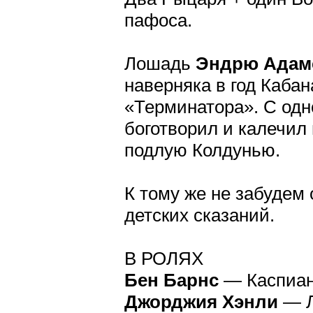
пафоса.
Лошадь
Эндрю Адам
наверняка в год Кабан
«Терминатора». С одн
боготворил и калечил 
подлую Колдунью.
К тому же не забудем
детских сказаний.
В РОЛЯХ
Бен Барнс
— Каспиан 
Джорджия Хэнли
— Л