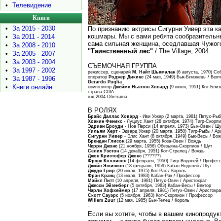
•
Телевидение
Книги
•
За 2015 - 2030
По признанию актрисы Сигурни Уивер эта к
кошмары. Мы с вами ребята сообразительны
•
За 2011 - 2014
сама сильная женщина, оседлавшая Чужого,
•
За 2008 - 2010
"Таинственный лес"
/ The Village, 2004.
•
За 2005 - 2007
•
За 2003 - 2004
СЪЕМОЧНАЯ ГРУППА
•
За 1997 - 2002
режиссер, сценарий
М. Найт Шьямалан
(6 августа, 1970) Со
оператор
Роджер Дикинс
(24 мая, 1949) Бык-Близнецы / Вект
•
За 1987 - 1996
Gerardo Puglia
•
Книги онлайн
композитор
Джеймс Ньютон Ховард
(9 июня, 1951) Кот-Близ
страна США
год 2004 Обезьяна
В РОЛЯХ
Брайс Даллас Ховард
- Иви Уокер (2 марта, 1981) Петух-Ры
Хоакин Феникс
- Луциус Хант (28 октября, 1974) Тигр-Скорпи
Эдриан Броуди
- Ноа Перси (14 апреля, 1973) Бык-Овен / Ш
Уильям Херт
- Эдвард Уокер (20 марта, 1950) Тигр-Рыбы / Ар
Сигурни Уивер
- Элис Хант (8 октября, 1949) Бык-Весы / Во
Брендан Глисон
(29 марта, 1955) Коза-Овен / Вождь
Черри Джонс
(21 ноября, 1956) Обезьяна-Скорпион / Шут
Селия Уэстон
(14 декабря, 1951) Кот-Стрелец / Вождь
Джон Кристофер Джонс
(??????)
Фрэнк Коллисон
(14 февраля, 1950) Тигр-Водолей / Профес
Джэйн Эткинсон
(18 февраля, 1959) Кабан-Водолей / Шут
Джуди Грир
(20 июля, 1975) Кот-Рак / Король
Фран Кранц
(13 июля, 1983) Кабан-Рак / Профессор
Майкл Питт
(10 апреля, 1981) Петух-Овен / Аристократ
Джесси Эйзенберг
(5 октября, 1983) Кабан-Весы / Вектор
Чарли Хофхеймер
(17 апреля, 1981) Петух-Овен / Аристокра
Скотт Сауэрс
(5 ноября, 1963) Кот-Скорпион / Профессор
Willem Zuur
(12 мая, 1985) Бык-Телец / Король
-
Если вы хотите, чтобы в вашем кинопродукт