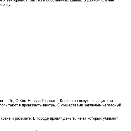
ения векторных страстей и собственных маний. В данном случае
вочку.
ва — Те, О Ком Нельзя Говорить. Ковингтон окружён защитным
а попытаются проникнуть внутрь. C существами заключён негласный
грехе и разврате. В городе правят деньги, из-за которых убивают