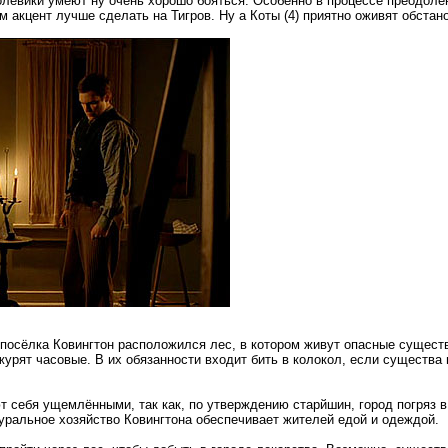
 Волевики умеют ну очень хорошо бояться. Особенно в процессе преодол
 акцент лучше сделать на Тигров. Ну а Коты (4) приятно оживят обстано
 посёлка Ковингтон расположился лес, в котором живут опасные сущест
журят часовые. В их обязанности входит бить в колокол, если существ
т себя ущемлёнными, так как, по утверждению старйшин, город погряз в 
туральное хозяйство Ковингтона обеспечивает жителей едой и одеждой.