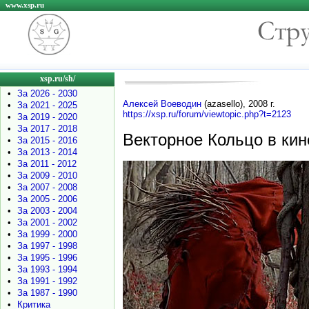
www.xsp.ru
xsp.ru/sh/
•
За 2026 - 2030
Алексей Воеводин
(azasello), 2008 г.
•
За 2021 - 2025
https://xsp.ru/forum/viewtopic.php?t=2123
•
За 2019 - 2020
•
За 2017 - 2018
Векторное Кольцо в кин
•
За 2015 - 2016
•
За 2013 - 2014
•
За 2011 - 2012
•
За 2009 - 2010
•
За 2007 - 2008
•
За 2005 - 2006
•
За 2003 - 2004
•
За 2001 - 2002
•
За 1999 - 2000
•
За 1997 - 1998
•
За 1995 - 1996
•
За 1993 - 1994
•
За 1991 - 1992
•
За 1987 - 1990
•
Критика