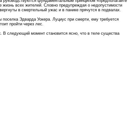
тва руководствуются фундаментальным принципом «предполагайте
зе жизнь всех жителей. Словно предупреждая о недопустимости
вергнуты в смертельный ужас и в панике прячутся в подвалах.
вы поселка Эдварда Уокера. Луциус при смерти, ему требуется
тоит пройти через лес.
к. В следующий момент становится ясно, что в теле существа