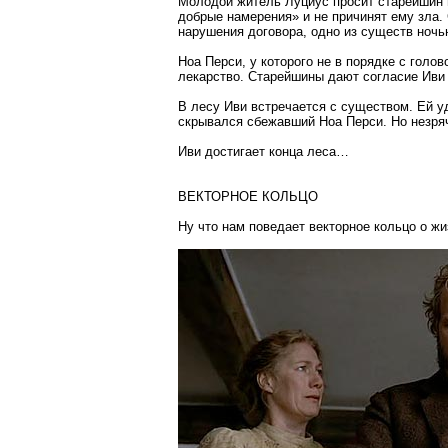
Молодой житель Луциус просит старейшин 
добрые намерения» и не причинят ему зла.
нарушения договора, одно из существ ночь
Ноа Перси, у которого не в порядке с голо
лекарство. Старейшины дают согласие Иви 
В лесу Иви встречается с существом. Ей у
скрывался сбежавший Ноа Перси. Но незряч
Иви достигает конца леса…
ВЕКТОРНОЕ КОЛЬЦО
Ну что нам поведает векторное кольцо о жи