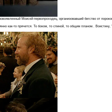
 новоявленный Моисей-первопроходец, организовавший бегство от порок
нно как-то прячется. То боком, то спиной, то общим планом.. Воистину,