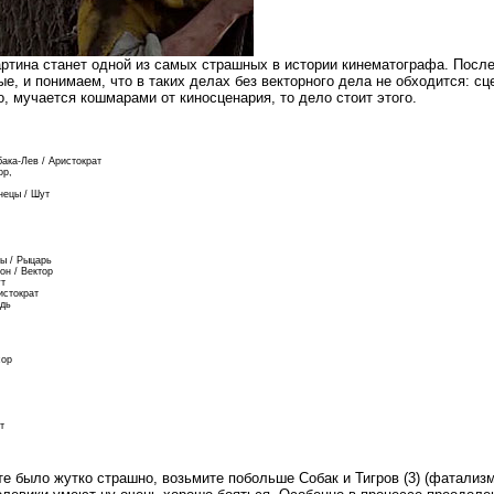
артина станет одной из самых страшных в истории кинематографа. После
е, и понимаем, что в таких делах без векторного дела не обходится: с
 мучается кошмарами от киносценария, то дело стоит этого.
бака-Лев / Аристократ
ор,
нецы / Шут
бы / Рыцарь
он / Вектор
ут
истократ
ждь
сор
т
е было жутко страшно, возьмите побольше Собак и Тигров (3) (фатализм 