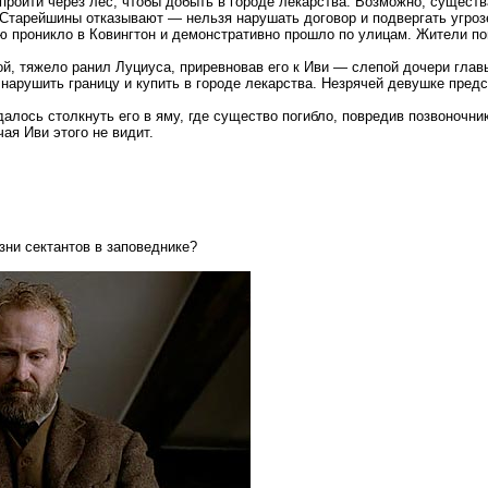
пройти через лес, чтобы добыть в городе лекарства. Возможно, сущес
 Старейшины отказывают — нельзя нарушать договор и подвергать угро
ю проникло в Ковингтон и демонстративно прошло по улицам. Жители по
вой, тяжело ранил Луциуса, приревновав его к Иви — слепой дочери гла
нарушить границу и купить в городе лекарства. Незрячей девушке предс
далось столкнуть его в яму, где существо погибло, повредив позвоночни
ая Иви этого не видит.
зни сектантов в заповеднике?