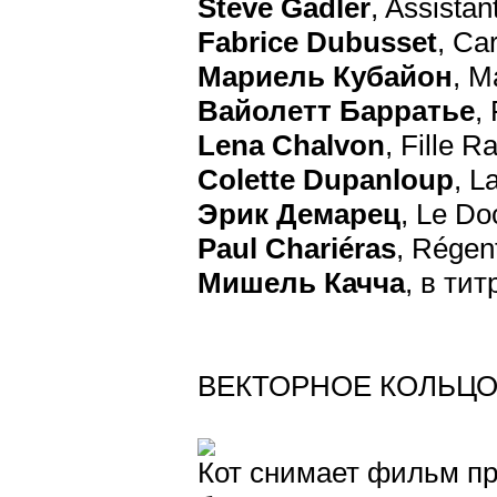
Steve Gadler
, Assistan
Fabrice Dubusset
, Car
Мариель Кубайон
, M
Вайолетт Барратье
,
Lena Chalvon
, Fille R
Colette Dupanloup
, L
Эрик Демарец
, Le Do
Paul Chariéras
, Régent
Мишель Качча
, в тит
ВЕКТОРНОЕ КОЛЬЦ
Кот снимает фильм про