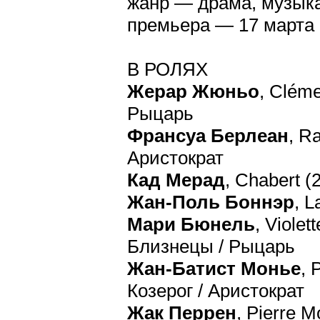
жанр — драма, музык
премьера — 17 марта
В РОЛЯХ
Жерар Жюньо
, Cléme
Рыцарь
Франсуа Берлеан
, R
Аристократ
Кад Мерад
, Chabert 
Жан-Поль Боннэр
, 
Мари Бюнель
, Viole
Близнецы / Рыцарь
Жан-Батист Монье
, 
Козерог / Аристократ
Жак Перрен
, Pierre 