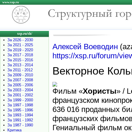
www.xsp.ru
xsp.ru/sh/
•
За 2026 - 2030
Алексей Воеводин
(aza
•
За 2021 - 2025
•
За 2019 - 2020
https://xsp.ru/forum/vi
•
За 2017 - 2018
•
За 2015 - 2016
•
За 2013 - 2014
Векторное Коль
•
За 2011 - 2012
•
За 2009 - 2010
•
За 2007 - 2008
•
За 2005 - 2006
Фильм «
Хористы
» / 
•
За 2003 - 2004
•
За 2001 - 2002
французском кинопрока
•
За 1999 - 2000
•
За 1997 - 1998
636 016 проданных би
•
За 1995 - 1996
•
За 1993 - 1994
французских фильмов 
•
За 1991 - 1992
•
За 1987 - 1990
Гениальный фильм ока
•
Критика