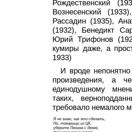
Рождественский (19
Вознесенский (1933)
Рассадин (1935), Ан
(1932), Бенедикт Са
Юрий Трифонов (1925
кумиры даже, а прос
1933)
И вроде непонятно
произведения, а че
единодушному мнен
таких, верноподда
требовало немалого м
Я не знаю, как это сделать,
Но, товарищи из ЦК,
уберите Ленина с денег,