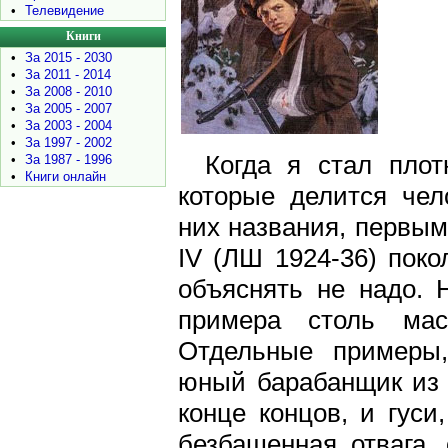
•
Телевидение
Книги
•
За 2015 - 2030
•
За 2011 - 2014
•
За 2008 - 2010
•
За 2005 - 2007
•
За 2003 - 2004
•
За 1997 - 2002
Когда я стал плот
•
За 1987 - 1996
•
Книги онлайн
которые делится чел
них названия, первы
IV (ЛШ 1924-36) поко
объяснять не надо. 
примера столь мас
Отдельные примеры,
юный барабанщик из Г
конце концов, и гуси
безбашенная отвага