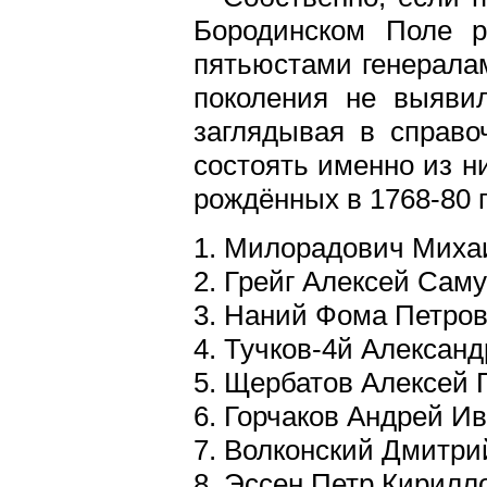
Бородинском Поле р
пятьюстами генералам
поколения не выяви
заглядывая в справо
состоять именно из н
рождённых в 1768-80 
1. Милорадович Миха
2. Грейг Алексей Сам
3. Наний Фома Петров
4. Тучков-4й Алексан
5. Щербатов Алексей 
6. Горчаков Андрей И
7. Волконский Дмитр
8. Эссен Петр Кирилл