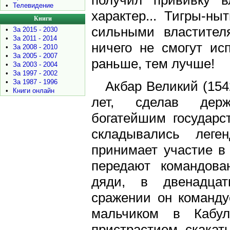
получил прививку 
•
Телевидение
характер... Тигры-ны
Книги
сильными властител
•
За 2015 - 2030
•
За 2011 - 2014
ничего не смогут ис
•
За 2008 - 2010
•
За 2005 - 2007
раньше, тем лучше!
•
За 2003 - 2004
•
За 1997 - 2002
•
За 1987 - 1996
Акбар Великий (154
•
Книги онлайн
лет, сделав дер
богатейшим государс
складывались лег
принимает участие в
передают командова
дяди, в двенадца
сражении он команду
мальчиком в Кабу
пристрастием скакат