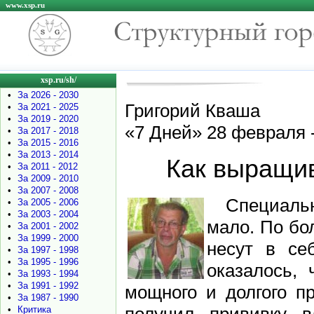
www.xsp.ru
xsp.ru/sh/
•
За 2026 - 2030
Григорий Кваша
•
За 2021 - 2025
•
За 2019 - 2020
«7 Дней» 28 февраля -
•
За 2017 - 2018
•
За 2015 - 2016
•
За 2013 - 2014
Как выращи
•
За 2011 - 2012
•
За 2009 - 2010
•
За 2007 - 2008
Специаль
•
За 2005 - 2006
•
За 2003 - 2004
мало. По бо
•
За 2001 - 2002
•
За 1999 - 2000
несут в се
•
За 1997 - 1998
•
За 1995 - 1996
оказалось,
•
За 1993 - 1994
•
За 1991 - 1992
мощного и долгого пр
•
За 1987 - 1990
•
Критика