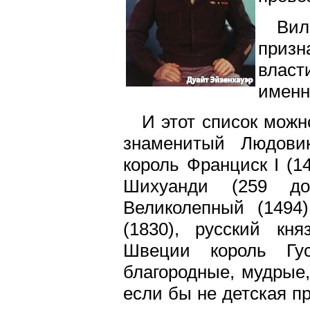
Вил
призн
власт
именн
И этот список можн
знаменитый Людови
король Франциск I (1
Шихуанди (259 до
Великолепный (1494
(1830), русский кн
Швеции король Гус
благородные, мудрые,
если бы не детская п