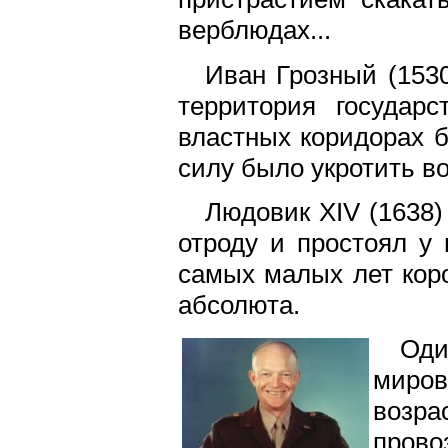
верблюдах...
Иван Грозный (1530
территория государ
властных коридорах б
силу было укротить во
Людовик XIV (1638)
отроду и простоял у 
самых малых лет кор
абсолюта.
Оди
миров
возра
прово