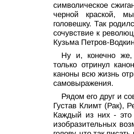
символическое сжига
черной краской, м
головешку. Так родил
сочувствие к революц
Кузьма Петров-Водкин
Ну и, конечно же,
только отринул кано
каноны всю жизнь отр
самовыражения.
Рядом его друг и с
Густав Климт (Рак), Р
Каждый из них - это
изобразительных воз
голову, что так писать