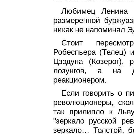
Любимец Ленина 
размеренной буржуа
никак не напоминал Э
Стоит пересмот
Робеспьера (Телец) 
Цзэдуна (Козерог), 
лозунгов, а на д
реакционером.
Если говорить о пи
революционеры, скол
так прилипло к Льв
"зеркало русской ре
зеркало… Толстой, б