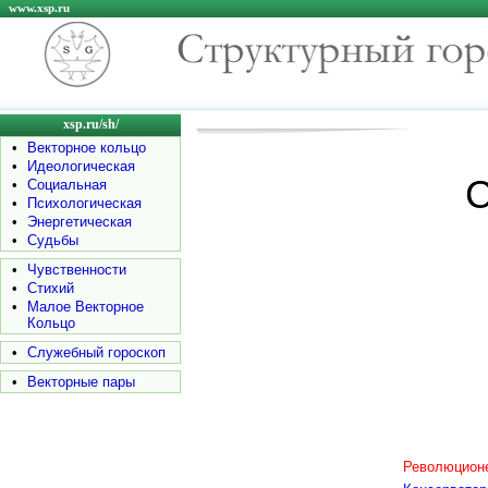
www.xsp.ru
xsp.ru/sh/
•
Векторное кольцо
•
Идеологическая
С
•
Социальная
•
Психологическая
•
Энергетическая
•
Судьбы
•
Чувственности
•
Стихий
•
Малое Векторное
Кольцо
•
Служебный гороскоп
•
Векторные пары
Революционе