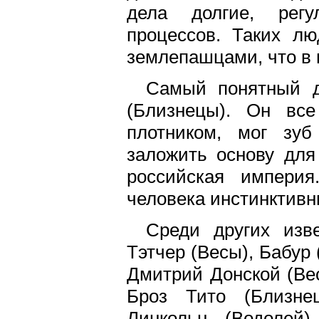
дела долгие, регу
процессов. Таких л
землепашцами, что в 
Самый понятный д
(Близнецы). Он вс
плотником, мог зу
заложить основу для
российская империя
человека инстинктив
Среди других изв
Тэтчер (Весы), Бабур
Дмитрий Донской (Ве
Броз Тито (Близне
Линкольн (Водолей)