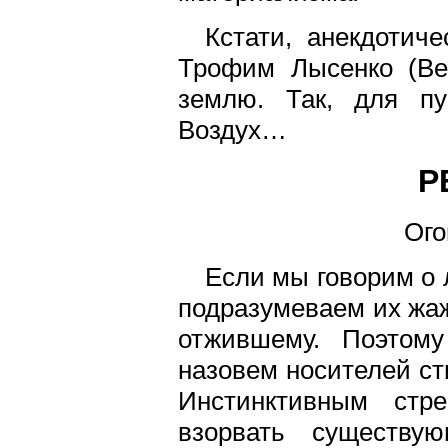
Кстати, анекдотич
Трофим Лысенко (Ве
землю. Так, для п
Воздух…
Р
Ого
Если мы говорим о 
подразумеваем их жаж
отжившему. Поэтом
назовем носителей с
Инстинктивным стр
взорвать существу