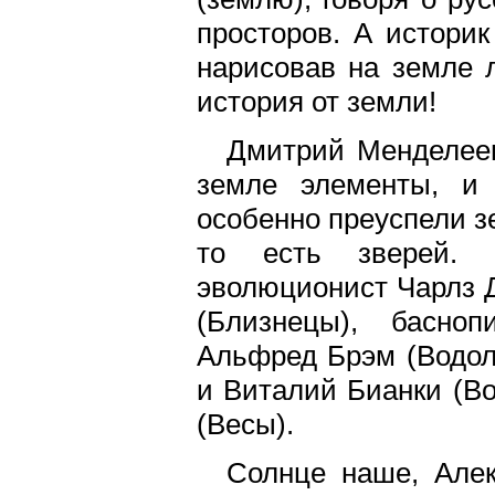
просторов. А истори
нарисовав на земле 
история от земли!
Дмитрий Менделеев
земле элементы, и 
особенно преуспели з
то есть зверей. 
эволюционист Чарлз Д
(Близнецы), басно
Альфред Брэм (Водол
и Виталий Бианки (Во
(Весы).
Солнце наше, Але