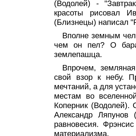
(Водолей) - "Завтра
красоты рисовал И
(Близнецы) написал "Р
Вполне земным чел
чем он пел? О бара
землепашца.
Впрочем, земляна
свой взор к небу. П
мечтаний, а для уста
местам во вселенно
Коперник (Водолей).
Александр Ляпунов 
равновесия. Фрэнсис
материализма.