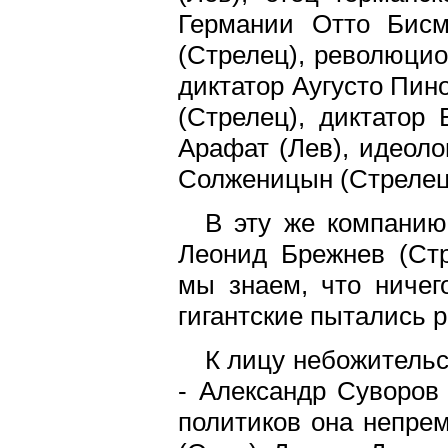
Германии Отто Бисм
(Стрелец), революцио
диктатор Аугусто Пин
(Стрелец), диктатор
Арафат (Лев), идеоло
Солженицын (Стрелец
В эту же компанию
Леонид Брежнев (Стр
мы знаем, что ничег
гигантские пытались 
К лицу небожительс
- Александр Суворов 
политиков она непре