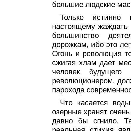
большие людские масс
Только истинно 
настоящему жаждать с
большинство деят
дорожкам, ибо это лег
Огонь и революция то
сжигая хлам дает ме
человек будущего 
революционером, долж
парохода современно
Что касается воды
озерные хранят очень 
давно бы сгнило. Т
реальная стихия явл