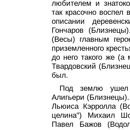
любителем и знатоко
так красочно воспел 
описании деревенс
Гончаров (Близнецы
(Весы) главным геро
приземленного кресть
до него такого же (а
Твардовский (Близнец
был.
Под землю ушел 
Алигьери (Близнецы).
Льюиса Кэрролла (Во
целина") Михаил Шо
Павел Бажов (Водол