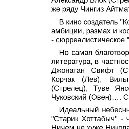
Александр Блок (Стре
же ряду Чингиз Айтма
В кино создатель "К
амбиции, размах и ко
- сюрреалистическое "
Но самая благотвор
литература, в частнос
Джонатан Свифт (Ст
Корчак (Лев), Виль
(Стрелец), Туве Янс
Чуковский (Овен)…. С
Идеальный небесны
"Старик Хоттабыч" - 
Ничем не хуже Никола