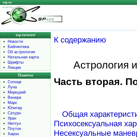
xsp.ru
xsp.ru/astro/
К содержанию
•
Новости
•
Библиотека
•
Об астрологии
•
Натальная карта
Астpология 
•
Шрифты
•
Лекции
Планеты
Часть вторая. П
•
Солнце
•
Луна
•
Меркурий
•
Венера
•
Марс
•
Юпитер
Общая характерист
•
Сатурн
•
Уран
Психосексуальная хар
•
Нептун
•
Плутон
Несексуальные мане
•
Хирон