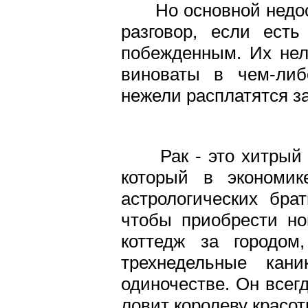
Но основной недост
разговор, если ест
побежденным. Их нель
виноваты в чем-либ
нежели расплатятся за
Рак - это хитрый 
который в экономи
астрологических бра
чтобы приобрести н
коттедж за городом
трехнедельные кан
одиночестве. Он всег
ловит королеву красот