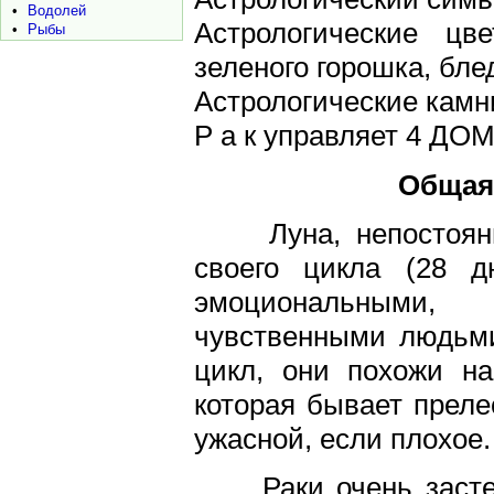
•
Водолей
Астрологические цв
•
Рыбы
зеленого горошка, бл
Астрологические камни
Р а к управляет 4 ДО
Общая
Луна, непостоянн
своего цикла (28 д
эмоциональными,
чувственными людьми
цикл, они похожи на
которая бывает преле
ужасной, если плохое.
Раки очень застен