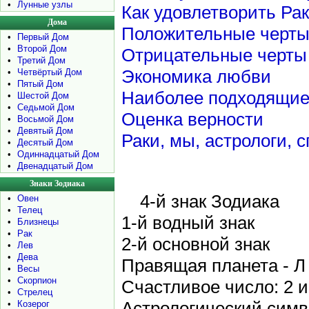
•
Лунные узлы
Как удовлетворить Ра
Дома
Положительные черт
•
Первый Дом
•
Второй Дом
Отрицательные черты
•
Третий Дом
Экономика любви
•
Четвёртый Дом
•
Пятый Дом
Наиболее подходящие
•
Шестой Дом
•
Седьмой Дом
Оценка верности
•
Восьмой Дом
•
Девятый Дом
Раки, мы, астрологи, 
•
Десятый Дом
•
Одиннадцатый Дом
•
Двенадцатый Дом
Знаки Зодиака
4-й знак Зодиака
•
Овен
•
Телец
1-й водный знак
•
Близнецы
•
Рак
2-й основной знак
•
Лев
•
Дева
Правящая планета - Л
•
Весы
•
Скорпион
Счастливое число: 2 и
•
Стрелец
Астрологический симво
•
Козерог