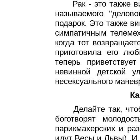
Рак - это также в
называемого "делово
подарок. Это также ви
симпатичным телемех
когда тот возвращает
приготовила его лю
теперь приветствуе
невинной детской у
несексуального манев
Ка
Делайте так, чтоб
боготворят молодос
парикмахерских и ра
идут Весы и Львы). И