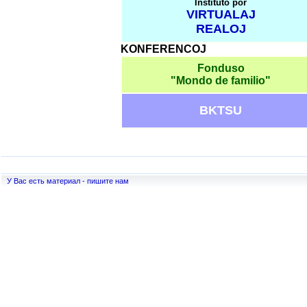
Instituto por
VIRTUALAJ
REALOJ
KONFERENCOJ
Fonduso
"
Mondo de familio
"
BKTSU
У Вас есть материал - пишите нам