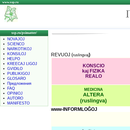
www.xsp.ru
xsp.ru/psimatter/
•
NOVAJOJ
•
SCIENCO
•
NARKOTIKOJ
•
KONSILOJ
REVUOJ (
)
ruslingvaj
•
HELPO
•
KREECAJ LIGOJ
KONSCIO
•
GVIDILO
kaj
FIZIKA
•
PUBLIKIGOJ
REALO
•
GLOSARO
•
Предложения
•
FAQ
MEDICINA
•
OPINIOJ
ALTERA
•
AUTORO
(ruslingva)
•
MANIFESTO
www-INFORMLOĜOJ