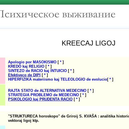
KREECAJ LIGOJ
Apologio
por
MASOKISMO
[
*
]
KREDO
kaj
RELIGIO
[
*
]
SINTEZO
de
RACIO
kaj
INTUICIO
[
*
]
Efektiveco
de
DIPI
[
*
]
HIPERFIZIKA materiismo kaj TELEOLOGIO de evolucio
[
*
]
RAJTA STATO
de
ALTERNATIVA MEDECINO
[
*
]
STRATEGIA PROBLEMO
de
MEDECINO
[
*
]
PSIKOLOGIO
kaj
PRUDENTA RACIO
[
*
]
"STRUKTURECA horoskopo" de Griroij S.
KVAŜA :
analitika histori
vektoraj ligoj ktp.