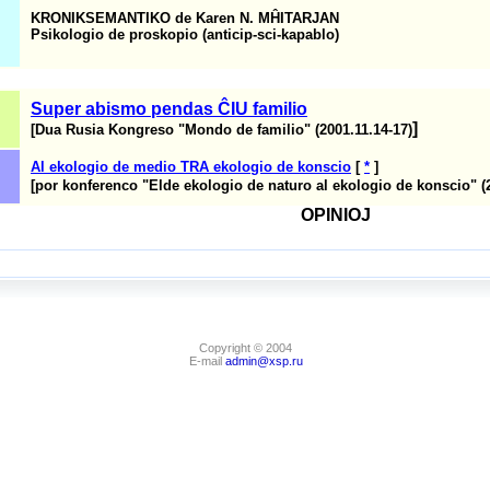
KRONIKSEMANTIKO de Karen N.
MĤITARJAN
Psikologio de
proskopio
(anticip-sci-kapablo)
Super abismo pendas ĈIU familio
]
[
Dua Rusia Kongreso "
Mondo de familio
" (2001.11.14-17)
Al ekologio de medio TRA ekologio de konscio
[
*
]
[
por konferenco "
Elde ekologio de naturo al ekologio de konscio
" (
OPINIOJ
Copyright © 2004
E-mail
admin@xsp.ru