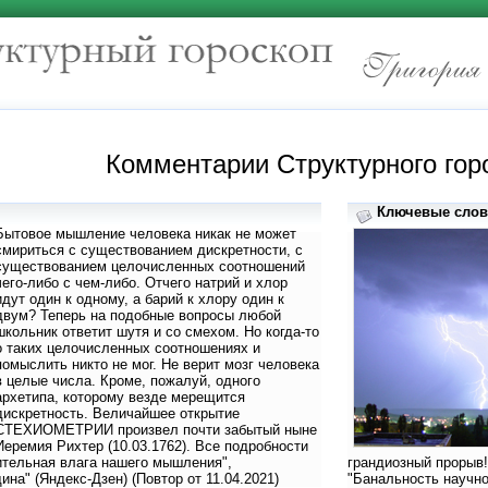
Комментарии Структурного гор
Ключевые слова
Бытовое мышление человека никак не может
смириться с существованием дискретности, с
существованием целочисленных соотношений
чего-либо с чем-либо. Отчего натрий и хлор
идут один к одному, а барий к хлору один к
двум? Теперь на подобные вопросы любой
школьник ответит шутя и со смехом. Но когда-то
о таких целочисленных соотношениях и
помыслить никто не мог. Не верит мозг человека
в целые числа. Кроме, пожалуй, одного
архетипа, которому везде мерещится
дискретность. Величайшее открытие
СТЕХИОМЕТРИИ произвел почти забытый ныне
Иеремия Рихтер (10.03.1762). Все подробности
ительная влага нашего мышления",
грандиозный прорыв!
на" (Яндекс-Дзен) (Повтор от 11.04.2021)
"Банальность научно