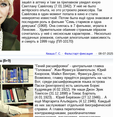
зашёл в аптеку и там за прилавком увидел юную
Светлану Савёлову (7.01.1942). У неё не было
актёрского опыта, но это устроило режиссёра. Так
Савёлова в один момент попала в кино и стала
невероятно известной. Потом была ещё одна знаковая и
последняя роль в фильме "Семь стариков и одна
девушка" (1968). Она снялась в 7 фильмах, играла в
Ленкоме... Удивительное обаяние странным образом
сочеталось у неё с несносным характером... Несколько
неудачных романов, сильная алкогольная зависимость
и смерть в 1999 году (ПЛ-10170)
Кваша Г. С.
·
Фальстарт-фиксация
· 08-07-2025
 (8+9)
"Гений расшифровки" - центральная главка
"Голована". Жан-Франсуа Шампольон, Юрий
Кнорозов, Майкл Вентрис, Франсуа Дессе...
Возможно, главку придётся разделить на части.
Вот, среди расшифровщиков языка острова
Пасхи (ронгоронго) есть школьник Борис
Кудрявцев (4.02.1922). Не наши Джон Эрик
Томпсон (31.12.1898) и Томас Бартель
(4.01.1923)... Юрий Берёзкин (27.12.1946)... А
ещё Маргарита Альбедиль (4.12.1946). Каждый
из них заслуживает отдельной биографической
справки. А главка переполнена
контрразведчиками, разоблачителями
провокаторов, писателями, режиссерами,