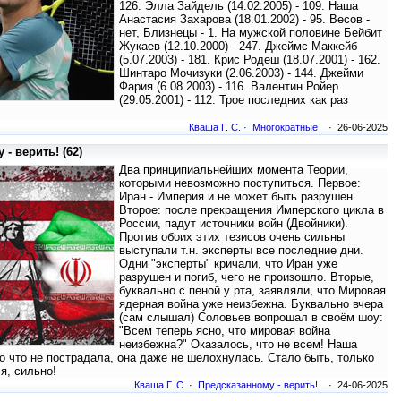
126. Элла Зайдель (14.02.2005) - 109. Наша
Анастасия Захарова (18.01.2002) - 95. Весов -
нет, Близнецы - 1. На мужской половине Бейбит
Жукаев (12.10.2000) - 247. Джеймс Маккейб
(5.07.2003) - 181. Крис Родеш (18.07.2001) - 162.
Шинтаро Мочизуки (2.06.2003) - 144. Джейми
Фария (6.08.2003) - 116. Валентин Ройер
(29.05.2001) - 112. Трое последних как раз
Кваша Г. С.
·
Многократные
· 26-06-2025
- верить! (62)
Два принципиальнейших момента Теории,
которыми невозможно поступиться. Первое:
Иран - Империя и не может быть разрушен.
Второе: после прекращения Имперского цикла в
России, падут источники войн (Двойники).
Против обоих этих тезисов очень сильны
выступали т.н. эксперты все последние дни.
Одни "эксперты" кричали, что Иран уже
разрушен и погиб, чего не произошло. Вторые,
буквально с пеной у рта, заявляли, что Мировая
ядерная война уже неизбежна. Буквально вчера
(сам слышал) Соловьев вопрошал в своём шоу:
"Всем теперь ясно, что мировая война
неизбежна?" Оказалось, что не всем! Наша
то что не пострадала, она даже не шелохнулась. Стало быть, только
я, сильно!
Кваша Г. С.
·
Предсказанному - верить!
· 24-06-2025