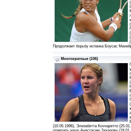
Продолжает борьбу испанка Боусас Манейро
Многократные (106)
(10.05.1996), Элизабетта Коччаретто (25.01
отметить нашу Анастасию Захарову (18.01.