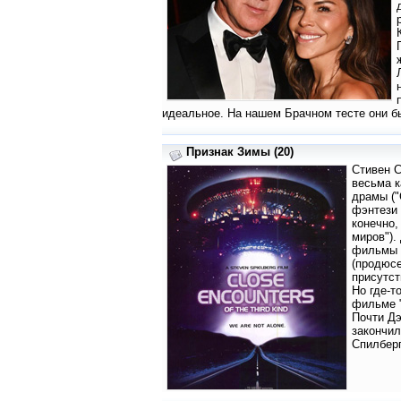
идеальное. На нашем Брачном тесте они бы
Признак Зимы (20)
Стивен С
весьма к
драмы ("
фэнтези 
конечно,
миров").
фильмы п
(продюсе
присутст
Но где-т
фильме "
Почти Дэ
закончил
Спилберг