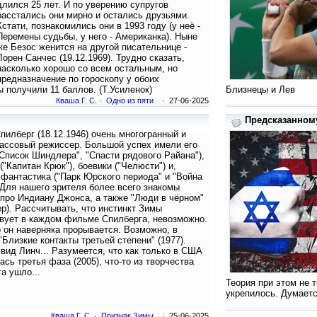
длился 25 лет. И по уверению супругов
расстались они мирно и остались друзьями.
Кстати, познакомились они в 1993 году (у неё -
Перемены судьбы, у него - Американка). Ныне
же Безос женится на другой писательнице -
Лорен Санчес (19.12.1969). Трудно сказать,
насколько хорошо со всем остальным, но
предназначение по гороскопу у обоих
 получили 11 баллов. (Т.Усиленок)
Близнецы и Лев
Кваша Г. С.
·
Одно из пяти
· 27-06-2025
Предсказанному 
пилберг (18.12.1946) очень многогранный и
ассовый режиссер. Большой успех имели его
Список Шиндлера", "Спасти рядового Райана"),
("Капитан Крюк"), боевики ("Челюсти") и,
 фантастика ("Парк Юрского периода" и "Война
 Для нашего зрителя более всего знакомы
ро Индиану Джонса, а также "Люди в чёрном"
р). Рассчитывать, что инстинкт Зимы
вует в каждом фильме Спилберга, невозможно.
о он наверняка прорывается. Возможно, в
Близкие контакты третьей степени" (1977).
вид Линч... Разумеется, что как только в США
ась третья фаза (2005), что-то из творчества
а ушло...
Теория при этом не 
укрепилось. Думаетс
Кваша Г. С.
·
Признак Зимы
· 25-06-2025