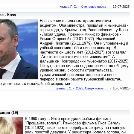
Кваша Г. С.
·
Ключевые слова
· 12-07-2025
е - Коза
Назначение с сильным драматическим
акцентом. Оба министра, прошлый и нынешний -
герои года, у Крысы - год Расслабления, у Козы
- Лихая удача. Прежний министр финансов -
Роман Старовойт (20.01.1972). Нынешний -
Андрей Никитин (26.11.1979). Он и управленец и
учёный-экономист (?) и пионер-новатор. В
частности он шесть лет (2011-2017) возглавлял
"Агентство стратегических инициатив". А
дальше он Новгородский губернатор (2017-2025).
Пишут, что он сильно поднял регион, по общему
уровню жизни, скорости строительства,
туристической привлекательности и явно
перерос в своей работе губернский масштаб...
ую должность с высочайшей скоростью
Кваша Г. С.
·
2025. Сверхновое...
· 10-07-2025
ация (19)
В 1960 году в Ялте проходили съёмки фильма
"Прощайте, голуби". Режиссёр фильма Яков Сегель
(10.3.1923) никак не мог подобрать актрису на главную
роль простой девушки. У режиссёра болела голова, он