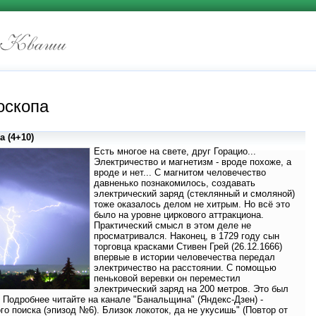
оскопа
 (4+10)
Есть многое на свете, друг Горацио...
Электричество и магнетизм - вроде похоже, а
вроде и нет... С магнитом человечество
давненько познакомилось, создавать
электрический заряд (стеклянный и смоляной)
тоже оказалось делом не хитрым. Но всё это
было на уровне циркового аттракциона.
Практический смысл в этом деле не
просматривался. Наконец, в 1729 году сын
торговца красками Стивен Грей (26.12.1666)
впервые в истории человечества передал
электричество на расстоянии. С помощью
пеньковой веревки он переместил
электрический заряд на 200 метров. Это был
 Подробнее читайте на канале "Банальщина" (Яндекс-Дзен) -
го поиска (эпизод №6). Близок локоток, да не укусишь" (Повтор от