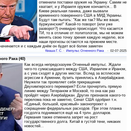
отменили поставки оружия на Украину. Самим не
хватает, и у Израиля оружие кончается... В
Киеве реальная паника, даже вызвали
временного поверенного США в МИД Украины.
Будут там пытать: "Как же так? Мы же ваши,
буржуинские!" Какой-то поворот (или уже
разворот?) очевидно происходит. Что касается
ТИ, то в отличие от политологов, мы не можем
менять свою точку зрения каждую неделю, все
наши прогнозы остаются на прежнем месте.
 начинается и с каждым днём он будет всё более заметен
Кваша Г. С.
·
Импульс Огненного Рака
· 02-07-2025
ого Рака (40)
Как всегда непредсказуем Огненный импульс. Ждали
чего-то сумасшедшего между США, Израилем и Ираном,
а с ума сходят в других местах. Вслед за всплеском
агрессии в Армении, бузить принялись в Азербайджане.
Неужели так проявляет себя прекращение
Двухимперского перемирия? Если прочертить прямую
линию между Тегераном и Москвой, то она как раз
пройдёт через Азербайджан. Других признаков какого-то
перелома пока не заметно, Сенат США одобрил т.н.
«Единый, большой, красивый» законопроект о
сокращении федеральных расходов. При этом планка
госдолга поднимается ещё на 4 трлн. долларов.
Германия также отменила запрет на рост
государственного долга. Китай в густой тени, никаких
новостей...