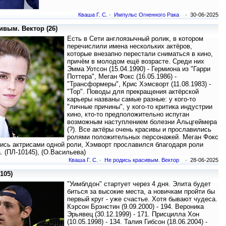
Кваша Г. С.
·
Импульс Огненного Рака
· 30-06-2025
ивым. Вектор (26)
Есть в Сети англоязычный ролик, в котором
перечислили имена нескольких актёров,
которые внезапно перестали сниматься в кино,
причём в молодом ещё возрасте. Среди них
Эмма Уотсон (15.04.1990) - Гермиона из "Гарри
Поттера", Меган Фокс (16.05.1986) -
"Трансформеры", Крис Хэмсворт (11.08.1983) -
"Тор". Поводы для прекращения актёрской
карьеры названы самые разные: у кого-то
"личные причины", у кого-то критика индустрии
кино, кто-то предположительно испуган
возможным наступлением болезни Альцгеймера
(?). Все актёры очень красивы и прославились
ролями положительных персонажей. Меган Фокс
ись актрисами одной роли, Хэмворт прославился благодаря роли
. (ПЛ-10145), (О.Васильева)
Кваша Г. С.
·
Не родись красивым. Вектор
· 28-06-2025
105)
"Уимблдон" стартует через 4 дня. Элита будет
биться за высокие места, а новичкам пройти бы
первый круг - уже счастье. Хотя бывают чудеса.
Кэрсон Брэнстин (9.09.2000) - 194. Вероника
Эрьявец (30.12.1999) - 171. Присцилла Хон
(10.05.1998) - 134. Талия Гибсон (18.06.2004) -