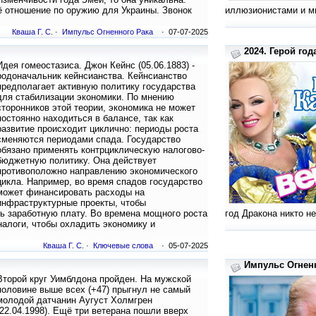
ё отношение по оружию для Украины. Звонок
иллюзионистами и м
Кваша Г. С.
·
Импульс Огненного Рака
· 07-07-2025
2024. Герой год
Идея гомеостазиса. Джон Кейнс (05.06.1883) -
родоначальник кейнсианства. Кейнсианство
предполагает активную политику государства
для стабилизации экономики. По мнению
сторонников этой теории, экономика не может
постоянно находиться в балансе, так как
развитие происходит циклично: периоды роста
сменяются периодами спада. Государство
обязано применять контрциклическую налогово-
бюджетную политику. Она действует
противоположно направлению экономического
цикла. Например, во время спадов государство
может финансировать расходы на
инфраструктурные проекты, чтобы
ть заработную плату. Во времена мощного роста
год Дракона никто не
налоги, чтобы охладить экономику и
Кваша Г. С.
·
Ключевые слова
· 05-07-2025
Импульс Огненн
Второй круг Уимблдона пройден. На мужской
половине выше всех (+47) прыгнул не самый
молодой датчанин Аугуст Холмгрен
(22.04.1998). Ещё три ветерана пошли вверх