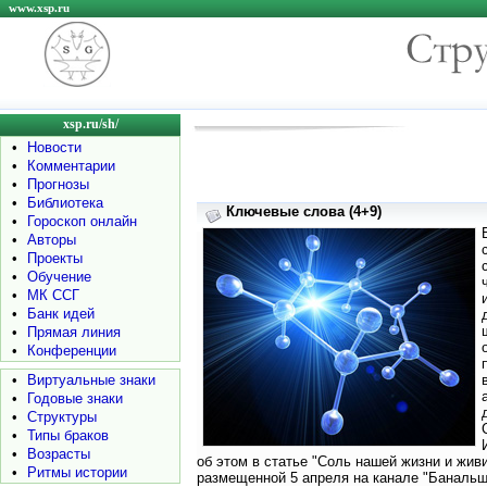
www.xsp.ru
xsp.ru/sh/
•
Новости
•
Комментарии
•
Прогнозы
•
Библиотека
Ключевые слова (4+9)
•
Гороскоп онлайн
•
Авторы
•
Проекты
•
Обучение
•
МК ССГ
•
Банк идей
•
Прямая линия
•
Конференции
•
Виртуальные знаки
•
Годовые знаки
•
Структуры
•
Типы браков
•
Возрасты
об этом в статье "Соль нашей жизни и жив
•
Ритмы истории
размещенной 5 апреля на канале "Банальщи