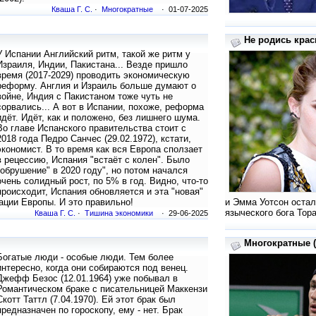
Кваша Г. С.
·
Многократные
· 01-07-2025
Не родись крас
У Испании Английский ритм, такой же ритм у
Израиля, Индии, Пакистана... Везде пришло
время (2017-2029) проводить экономическую
реформу. Англия и Израиль больше думают о
войне, Индия с Пакистаном тоже чуть не
сорвались... А вот в Испании, похоже, реформа
идёт. Идёт, как и положено, без лишнего шума.
Во главе Испанского правительства стоит с
2018 года Педро Санчес (29.02.1972), кстати,
экономист. В то время как вся Европа сползает
в рецессию, Испания "встаёт с колен". Было
"обрушение" в 2020 году", но потом начался
очень солидный рост, по 5% в год. Видно, что-то
происходит, Испания обновляется и эта "новая"
ации Европы. И это правильно!
и Эмма Уотсон остал
языческого бога Тора
Кваша Г. С.
·
Тишина экономики
· 29-06-2025
Многократные (
Богатые люди - особые люди. Тем более
интересно, когда они собираются под венец.
Джефф Безос (12.01.1964) уже побывал в
Романтическом браке с писательницей Маккензи
Скотт Таттл (7.04.1970). Ей этот брак был
предназначен по гороскопу, ему - нет. Брак