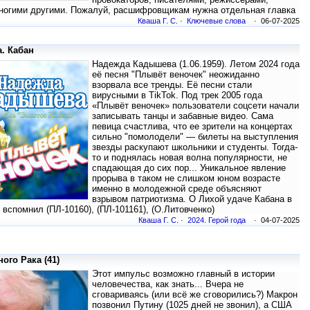
ногими другими. Пожалуй, расшифровщикам нужна отдельная главка
Кваша Г. С.
·
Ключевые слова
· 06-07-2025
а. Кабан
Надежда Кадышева (1.06.1959). Летом 2024 года
её песня "Плывёт веночек" неожиданно
взорвала все тренды. Её песни стали
вирусными в TikTok. Под трек 2005 года
«Плывёт веночек» пользователи соцсети начали
записывать танцы и забавные видео. Сама
певица счастлива, что ее зрители на концертах
сильно "помолодели" — билеты на выступления
звезды раскупают школьники и студенты. Тогда-
то и поднялась новая волна популярности, не
спадающая до сих пор... Уникальное явление
прорыва в таком не слишком юном возрасте
именно в молодежной среде объясняют
взрывом патриотизма. О Лихой удаче Кабана в
 вспомнил (ПЛ-10160), (ПЛ-101161), (О.Литовченко)
Кваша Г. С.
·
2024. Герой года
· 04-07-2025
ого Рака (41)
Этот импульс возможно главный в истории
человечества, как знать... Вчера не
сговариваясь (или всё же сговорились?) Макрон
позвонил Путину (1025 дней не звонил), а США