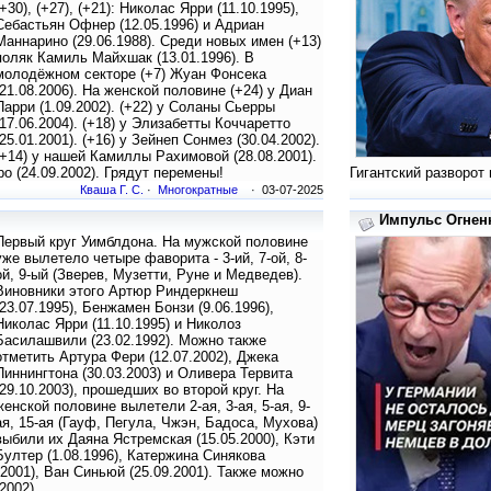
(+30), (+27), (+21): Николас Ярри (11.10.1995),
Себастьян Офнер (12.05.1996) и Адриан
Маннарино (29.06.1988). Среди новых имен (+13)
поляк Камиль Майхшак (13.01.1996). В
молодёжном секторе (+7) Жуан Фонсека
(21.08.2006). На женской половине (+24) у Диан
Парри (1.09.2002). (+22) у Соланы Сьерры
(17.06.2004). (+18) у Элизабетты Коччаретто
(25.01.2001). (+16) у Зейнеп Сонмез (30.04.2002).
(+14) у нашей Камиллы Рахимовой (28.08.2001).
 (24.09.2002). Грядут перемены!
Гигантский разворот
Кваша Г. С.
·
Многократные
· 03-07-2025
Импульс Огненн
Первый круг Уимблдона. На мужской половине
уже вылетело четыре фаворита - 3-ий, 7-ой, 8-
ой, 9-ый (Зверев, Музетти, Руне и Медведев).
Виновники этого Артюр Риндеркнеш
(23.07.1995), Бенжамен Бонзи (9.06.1996),
Николас Ярри (11.10.1995) и Николоз
Басилашвили (23.02.1992). Можно также
отметить Артура Фери (12.07.2002), Джека
Пиннингтона (30.03.2003) и Оливера Тервита
(29.10.2003), прошедших во второй круг. На
женской половине вылетели 2-ая, 3-ая, 5-ая, 9-
ая, 15-ая (Гауф, Пегула, Чжэн, Бадоса, Мухова)
выбили их Даяна Ястремская (15.05.2000), Кэти
Бултер (1.08.1996), Катержина Синякова
.2001), Ван Синьюй (25.09.2001). Также можно
2002).