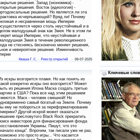
закрытые решения. Запад (экономика) -
открытые решения. Восток (идеология) -
ортодоксальные решения. Но является ли эта
трактовка исчерпывающей? Вряд ли! Почему
великая и несравненная мощь Империи
осуществляется через столь неустойчивый и в
целом малодушный знак как Змея. Не в этом ли
секрет мощи Империи, что неустойчивая и
малодушная Змея в течение революционного
года не стесняясь бесконечно меняет решения,
ьное и невероятное решение. Изменчивость
перии
Кваша Г. С.
·
Реестр открытий
· 09-07-2025
Ключевые слова
Из искры возгорится пламя. Но как понять из
какой конкретно искры оно возгорится? Может
быть из решения Илона Маска создать третью
партию в США? Пока все над этим решением
смеются. Маск - человек смешной! Но
одновременно самый богатый на Земле. Почему
бы ему не побороться за переформатирование
Америки? Другой искрой может оказаться
решение пресловутого Black Rock прекратить
поиск инвесторов для финансирования фонда
восстановления Украины. Пишут, что это
"начало конца". Впрочем, так писали уже не раз,
возможно это просто игры... Что касается
Изменчивости года Змеи, то она уникальна.