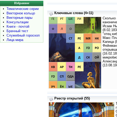
Избранное
•
Тематические серии
Ключевые слова (4+11)
•
Векторное кольцо
•
Векторные пары
Сколько 
•
Консультации
канониче
Исаак Нь
•
Книги - почтой
(8.02.183
•
Брачный тест
"отец ки
•
Служебный гороскоп
Макс Пла
•
Лица мира
Капица (
Фейнман 
открывши
(16.02.1
микробио
Александ
(13.08.1
Реестр открытий (55)