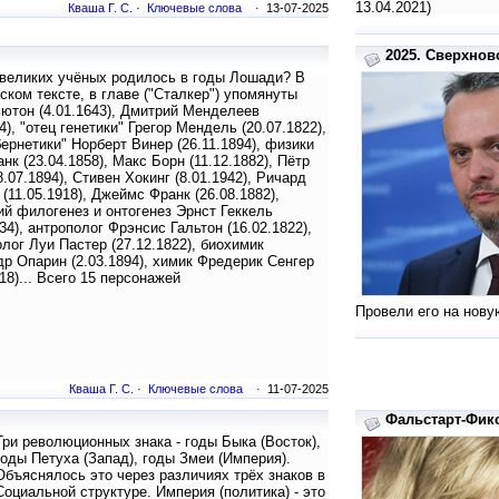
13.04.2021)
Кваша Г. С.
·
Ключевые слова
· 13-07-2025
2025. Сверхново
великих учёных родилось в годы Лошади? В
ском тексте, в главе ("Сталкер") упомянуты
ютон (4.01.1643), Дмитрий Менделеев
4), "отец генетики" Грегор Мендель (20.07.1822),
бернетики" Норберт Винер (26.11.1894), физики
нк (23.04.1858), Макс Борн (11.12.1882), Пётр
8.07.1894), Стивен Хокинг (8.01.1942), Ричард
(11.05.1918), Джеймс Франк (26.08.1882),
й филогенез и онтогенез Эрнст Геккель
834), антрополог Фрэнсис Гальтон (16.02.1822),
лог Луи Пастер (27.12.1822), биохимик
р Опарин (2.03.1894), химик Фредерик Сенгер
918)... Всего 15 персонажей
Провели его на нов
Кваша Г. С.
·
Ключевые слова
· 11-07-2025
Фальстарт-Фикс
Три революционных знака - годы Быка (Восток),
годы Петуха (Запад), годы Змеи (Империя).
Объяснялось это через различиях трёх знаков в
Социальной структуре. Империя (политика) - это