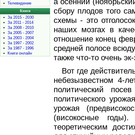
а осенний (ноябрьски
•
Телевидение
сбору плодов того са
Книги
•
За 2015 - 2030
схемы - это отголосо
•
За 2011 - 2014
наших мозгах в каче
•
За 2008 - 2010
•
За 2005 - 2007
отношение конец февр
•
За 2003 - 2004
•
За 1997 - 2002
средней полосе всюду 
•
За 1987 - 1996
•
Книги онлайн
также что-то очень эк-
Вот где действитель
небезызвестном 4-ле
политический посев
политического урожая
урожая (предвисоко
(високосные годы)
теоретическим дости