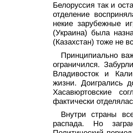
Белоруссия так и ост
отделение воспринял
некие зарубежные иг
(Украина) была назн
(Казахстан) тоже не в
Принципиально важ
ограничился. Забурл
Владивосток и Кали
жизни. Доигрались д
Хасавюртовские сог
фактически отделялас
Внутри страны вс
распада. Но загр
Политический период 