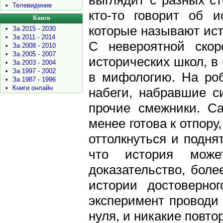
выглядит с разных ст
•
Телевидение
кто-то говорит об и
Книги
которые называют ист
•
За 2015 - 2030
•
За 2011 - 2014
С невероятной скор
•
За 2008 - 2010
•
За 2005 - 2007
исторических школ, в
•
За 2003 - 2004
•
За 1997 - 2002
в мифологию. На ро
•
За 1987 - 1996
•
Книги онлайн
набеги, набравшие с
прочие смежники. С
менее готова к отпору
оттолкнуться и подня
что история може
доказательство, боле
истории достоверно
эксперимент проводи 
нуля, и никакие повт