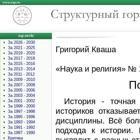
www.xsp.ru
xsp.ru/sh/
•
За 2026 - 2030
Григорий Кваша
•
За 2021 - 2025
•
За 2019 - 2020
•
За 2017 - 2018
•
За 2015 - 2016
«Наука и религия» № 1
•
За 2013 - 2014
•
За 2011 - 2012
•
За 2009 - 2010
П
•
За 2007 - 2008
•
За 2005 - 2006
•
За 2003 - 2004
История - точная
•
За 2001 - 2002
•
За 1999 - 2000
историков отказывае
•
За 1997 - 1998
•
За 1995 - 1996
дисциплины. Всё бол
•
За 1993 - 1994
•
За 1991 - 1992
подхода к истории. 
•
За 1987 - 1990
•
Критика