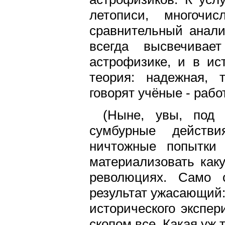
летописи, многочи
сравнительный анали
всегда высвечивае
астрофизике, и в ис
теория: надежная, 
говорят учёные - рабо
(Ныне, увы, под 
сумбурные действи
ничтожные попытки 
материализовать как
революциях. Само 
результат ужасающий:
исторического экспе
скопом все. Какая уж 