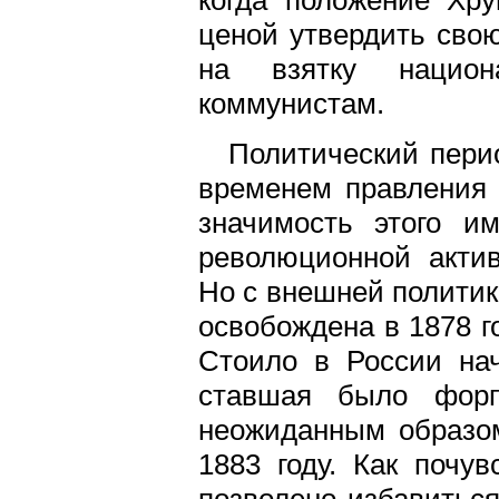
когда положение Хр
ценой утвердить сво
на взятку национа
коммунистам.
Политический перио
временем правления 
значимость этого им
революционной актив
Но с внешней политик
освобождена в 1878 г
Стоило в России нач
ставшая было форп
неожиданным образом
1883 году. Как почу
позволено избавиться