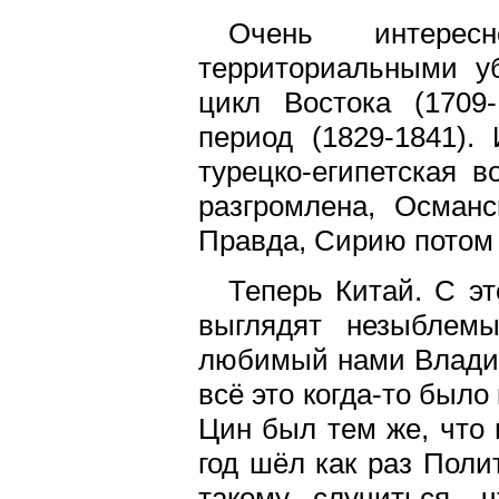
Очень интерес
территориальными у
цикл Востока (1709
период (1829-1841).
турецко-египетская в
разгромлена, Осман
Правда, Сирию потом 
Теперь Китай. С э
выглядят незыблем
любимый нами Владив
всё это когда-то был
Цин был тем же, что 
год шёл как раз Поли
такому случиться, 