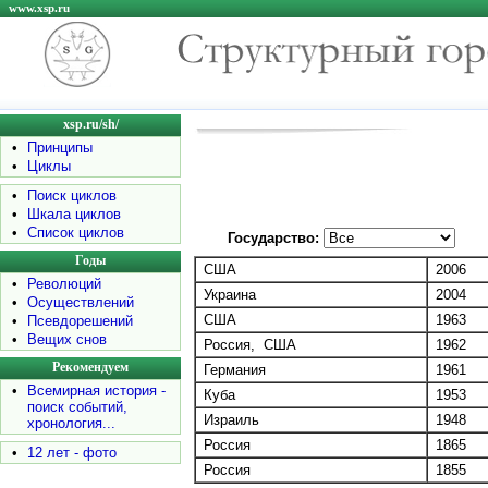
www.xsp.ru
xsp.ru/sh/
•
Принципы
•
Циклы
•
Поиск циклов
•
Шкала циклов
•
Список циклов
Государство:
Годы
США
2006
•
Революций
Украина
2004
•
Осуществлений
США
1963
•
Псевдорешений
•
Вещих снов
Россия, США
1962
Рекомендуем
Германия
1961
•
Всемирная история -
Куба
1953
поиск событий,
Израиль
1948
хронология...
Россия
1865
•
12 лет - фото
Россия
1855