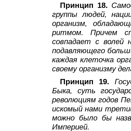
Принцип 18.
Самоо
группы людей, наци
организм, обладающ
ритмом. Причем с
совпадает с волей 
подавляющего больши
каждая клеточка орг
своему организму дел
Принцип 19.
Гос
Быка, суть государ
революциям годов Пе
искомый нами третий
можно было бы наз
Империей.