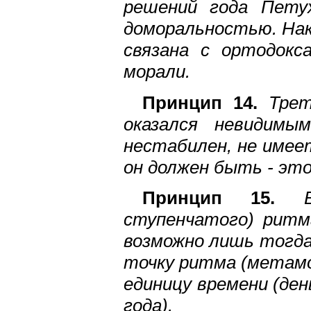
решений года Пету
доморальностью. Нак
связана с ортодокс
морали.
Принцип 14.
Трети
оказался невидим
нестабилен, не имее
он должен быть - эт
Принцип 15.
Вве
ступенчатого) ритма
возможно лишь тогда
точку ритма (метамо
единицу времени (ден
года).