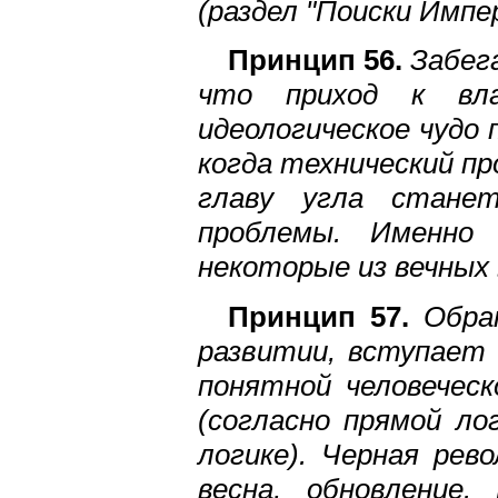
(раздел "Поиски Импер
Принцип 56.
Забег
что приход к вла
идеологическое чудо 
когда технический п
главу угла станет
проблемы. Именно
некоторые из вечных 
Принцип 57.
Обрат
развитии, вступает 
понятной человечес
(согласно прямой ло
логике). Черная рев
весна, обновление.