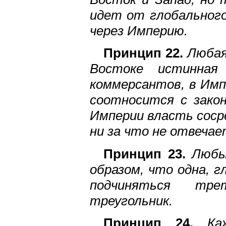
идет от глобального
через Империю.
Принцип 22.
Любая
Востоке истинная
коммерсантов, в Имп
соотносится с зако
Империи власть соср
ни за что не отвечае
Принцип 23.
Любы
образом, что одна, г
подчиняться тре
треугольник.
Принцип 24.
Каж