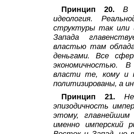
Принцип 20.
В 
идеология. Реальн
структуры так или и
Запада главенству
властью там облада
деньгами. Все сфе
экономичностью. В
власти те, кому и 
политизированы, а ин
Принцип 21.
Н
эпизодичность импер
этому, главнейшим 
именно имперский 
Восток и Запад, но 