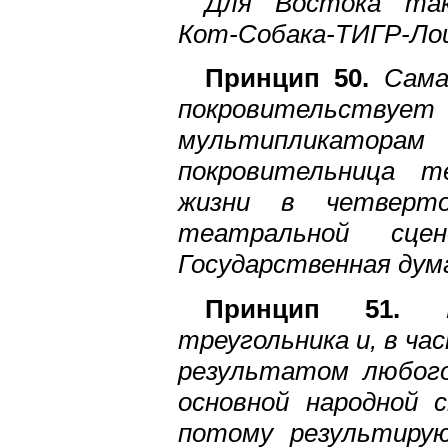
Для Востока так
Кот-Собака-ТИГР-Ло
Принцип 50.
Самая
покровительст
мультипликатор
покровительница т
жизни в четверто
театральной сце
Государственная дума
Принцип 51.
Пр
треугольника и, в ча
результатом любого
основной народной 
потому результирую