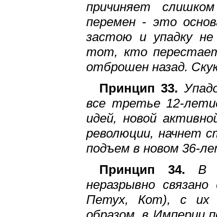
причиняет слишком
перемен - это осно
застою и упадку не
тот, кто перестает
отброшен назад. Скук
Принцип 33.
Упадо
все третье 12-лети
идей, новой активн
революции, начнет с
подъем в новом 36-ле
Принцип 34.
В и
неразрывно связано
Петух, Кот), с их 
образом, в Империи п