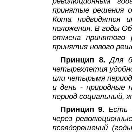
революционным год
принятые решения о
Кота подводятся и
положения. В годы О
отмена принятого 
принятия нового реш
Принцип 8.
Для б
четырехлетия удобно
или четырьмя период
и день - природные 
период социальный, 
Принцип 9.
Есть 
через революционны
псевдорешений (год