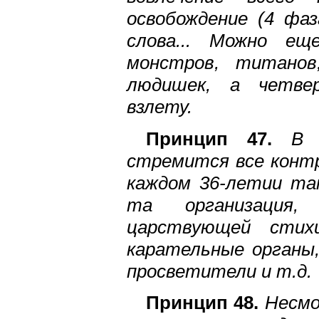
освобождение (4 фа
слова... Можно е
монстров, титанов
людишек, а четве
взлету.
Принцип 47.
В и
стремится все контр
каждом 36-летии т
та организация,
царствующей стих
карательные органы
просветители и т.д.
Принцип 48.
Несмот