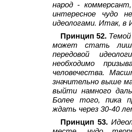
народ - коммерсант,
интересное чудо н
идеологами. Итак, в 
Принцип 52.
Темой 
может стать лишь
передовой идеоло
необходимо призы
человечества. Масш
значительно выше ма
выйти намного даль
Более того, пика п
ждать через 30-40 л
Принцип 53.
Идеол
месте, чудо твор