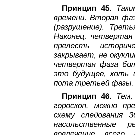
Принцип 45.
Таким
времени. Вторая фа
(разрушение). Трет
Наконец, четвертая
прелесть историч
закрывает, не окукл
четвертая фаза бол
это будущее, хоть 
пота третьей фазы.
Принцип 46.
Тем,
гороскоп, можно пр
схему следования 3
насильственные р
вовлечение всего