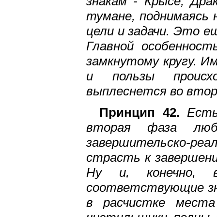
знакам - Крысе, Дра
тумане, поднимаясь 
цели и задачи. Это е
Главной особенност
замкнутому кругу. И
и пользы происхо
выплеснется во втор
Принцип 42.
Есть
вторая фаза любо
завершительско-реа
страсть к завершени
Ну и, конечно, 
соответствующие зна
в расчистке места