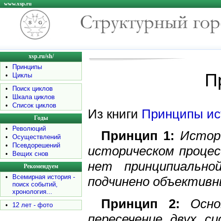
www.xsp.ru
xsp.ru/sh/
•
Принципы
П
•
Циклы
•
Поиск циклов
•
Шкала циклов
•
Список циклов
Из книги
Принципы ис
Годы
•
Революций
Принцип 1:
Истори
•
Осуществлений
•
Псевдорешений
историческом проце
•
Вещих снов
нет принципиально
Рекомендуем
•
Всемирная история -
подчинено объективн
поиск событий,
хронология...
Принцип 2:
Осно
•
12 лет - фото
пересечение двух с