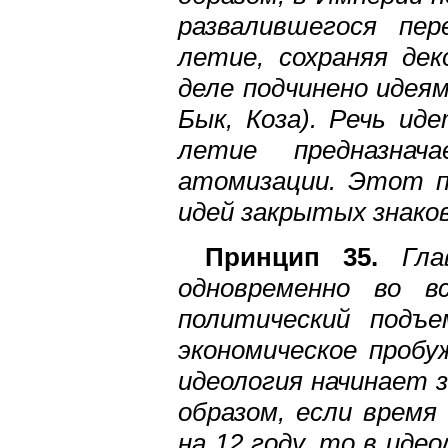
развалившегося пе
летие, сохраняя де
деле подчинено идеям
Бык, Коза). Речь ид
летие предназнач
атомизации. Этот п
идей закрытых знаков
Принцип 35.
Глав
одновременно во в
политический подъе
экономическое пробу
идеология начинает 
образом, если время
на 12 году, то в ид