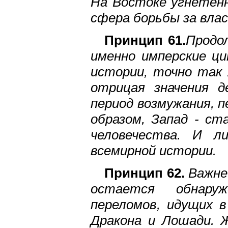
На Востоке угнетенн
сфера борьбы за вла
Принцип 61.
Продо
именно имперские ц
истории, точно так 
отрицая значения 
период возмужания, п
образом, Запад - ст
человечества. И л
всемирной истории.
Принцип 62.
Важне
остается обнару
переломов, идущих в
Дракона и Лошади. 