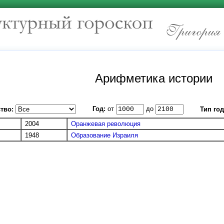
Арифметика истории
Год:
от
до
тво:
Тип год
2004
Оранжевая революция
1948
Образование Израиля