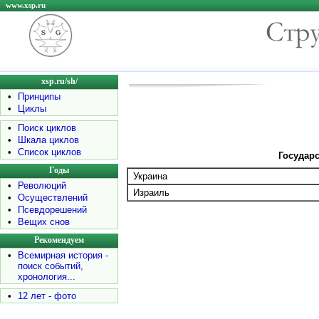
www.xsp.ru
xsp.ru/sh/
•
Принципы
•
Циклы
•
Поиск циклов
•
Шкала циклов
•
Список циклов
Государс
Годы
Украина
•
Революций
Израиль
•
Осуществлений
•
Псевдорешений
•
Вещих снов
Рекомендуем
•
Всемирная история -
поиск событий,
хронология...
•
12 лет - фото