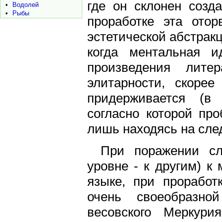
где он склонен созд
•
Водолей
•
Рыбы
проработке эта ото
эстетической абстракц
когда ментальная и
произведения лите
элитарности, скорее
придерживается (в 
согласно которой пр
лишь находясь на сл
При поражении сл
уровне - к другим) 
языке, при проработ
очень своеобразно
весовского Меркури