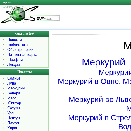
xsp.ru
xsp.ru/astro/
•
Новости
М
•
Библиотека
•
Об астрологии
•
Натальная карта
Меркурий -
•
Шрифты
•
Лекции
Меркурий
Планеты
•
Солнце
Меркурий в Овне
,
Ме
•
Луна
•
Меркурий
•
Венера
Меркурий во Льв
•
Марс
•
Юпитер
М
•
Сатурн
•
Уран
Меркурий в Стре
•
Нептун
•
Плутон
Вод
•
Хирон