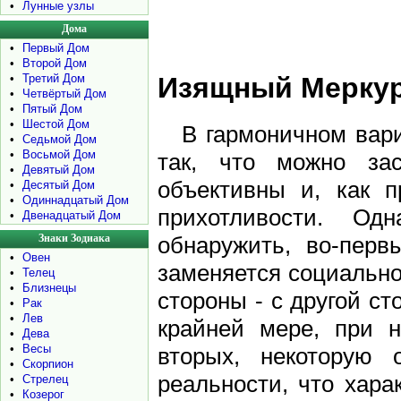
•
Лунные узлы
Дома
•
Первый Дом
•
Второй Дом
•
Третий Дом
Изящный Меркур
•
Четвёртый Дом
•
Пятый Дом
•
Шестой Дом
В гармоничном вари
•
Седьмой Дом
•
Восьмой Дом
так, что можно зас
•
Девятый Дом
объективны и, как п
•
Десятый Дом
•
Одиннадцатый Дом
прихотливости. Од
•
Двенадцатый Дом
обнаружить, во-перв
Знаки Зодиака
•
Овен
заменяется социально
•
Телец
•
Близнецы
стороны - с другой ст
•
Рак
•
Лев
крайней мере, при н
•
Дева
•
Весы
вторых, некоторую 
•
Скорпион
реальности, что хара
•
Стрелец
•
Козерог