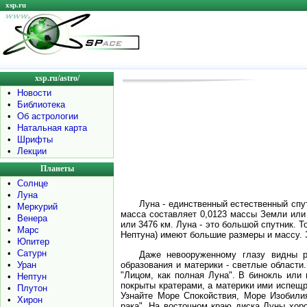
xsp.ru
xsp.ru/astro/
•
Новости
•
Библиотека
•
Об астрологии
•
Натальная карта
•
Шрифты
•
Лекции
Планеты
•
Солнце
•
Луна
Луна - единственный естественный спу
•
Меркурий
масса
составляет 0,0123 массы Земли или 
•
Венера
или 3476 км. Луна - это большой спутник. Т
•
Марс
Нептуна) имеют большие размеры и массу. 
•
Юпитер
•
Сатурн
Даже невооруженному глазу видны 
образования и материки - светлые области
•
Уран
"Лицом, как полная Луна". В бинокль или
•
Нептун
покрыты кратерами, а материки ими испещр
•
Плутон
Узнайте Море Спокойствия, Море Изобили
•
Хирон
рака". На восточном краю диска Луны хо