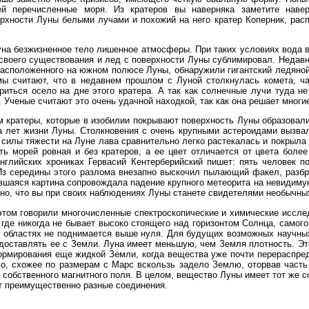
й перечисленные моря. Из кратеров вы наверняка заметите наве
ерхности Луны белыми лучами и похожий на него кратер Коперник, ра
Луна безжизненное тело лишенное атмосферы. При таких условиях вода 
своего существования и лед с поверхности Луны сублимировал. Недавн
 расположенного на южном полюсе Луны, обнаружили гигантский ледяной 
мы считают, что в недавнем прошлом с Луной столкнулась комета, ч
риться осело на дне этого кратера. А так как солнечные лучи туда не
. Ученые считают это очень удачной находкой, так как она решает мно
 кратеры, которые в изобилии покрывают поверхность Луны образовали
а лет жизни Луны. Столкновения с очень крупными астероидами вызвал
 силы тяжести на Луне лава сравнительно легко растекалась и покрыла
сть морей ровная и без кратеров, а ее цвет отличается от цвета бол
нглийских хрониках Гервасий Кентерберийский пишет: пять человек по
Из середины этого разлома внезапно выскочил пылающий факел, разбры
вшаяся картина сопровождала падение крупного метеорита на невидимую
ено, что вы при своих наблюдениях Луны станете свидетелями необычных
 этом говорили многочисленные спектроскопические и химические иссле
где никогда не бывает высоко стоящего над горизонтом Солнца, самог
ех областях не поднимается выше нуля. Для будущих возможных научны
 доставлять ее с Земли. Луна имеет меньшую, чем Земля плотность. Это
ормирования еще жидкой Земли, когда вещества уже почти перераспред
тело, схожее по размерам с Марс вскользь задело Землю, оторвав часть
 собственного магнитного поля. В целом, вещество Луны
имеет тот же с
т преимущественно разные соединения.