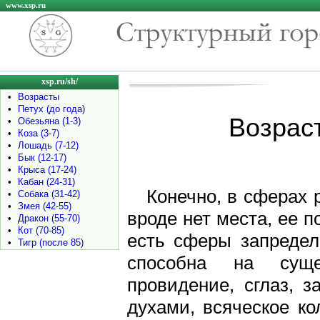
www.xsp.ru
xsp.ru/sh/
•
Возрасты
•
Петух (до года)
Возраст
•
Обезьяна (1-3)
•
Коза (3-7)
•
Лошадь (7-12)
•
Бык (12-17)
•
Крыса (17-24)
•
Кабан (24-31)
Конечно, в сферах 
•
Собака (31-42)
•
Змея (42-55)
вроде нет места, ее 
•
Дракон (55-70)
•
Кот (70-85)
есть сферы запредел
•
Тигр (после 85)
способна на суще
провидение, сглаз, з
духами, всяческое ко