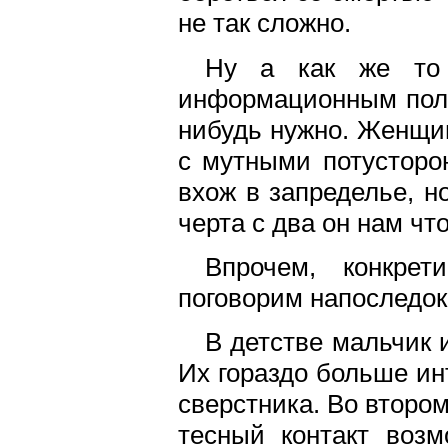
не так сложно.
Ну а как же то 
информационным полем
нибудь нужно. Женщин
с мутными потусторо
вхож в запределье, н
черта с два он нам чт
Впрочем, конкре
поговорим напоследок
В детстве мальчик и
Их гораздо больше ин
сверстника. Во второ
тесный контакт возм