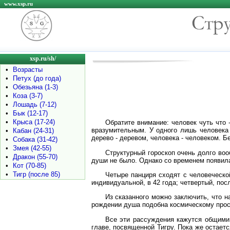
www.xsp.ru
xsp.ru/sh/
•
Возрасты
•
Петух (до года)
•
Обезьяна (1-3)
•
Коза (3-7)
•
Лошадь (7-12)
•
Бык (12-17)
•
Крыса (17-24)
Обратите внимание: человек чуть что 
вразумительным. У одного лишь человека н
•
Кабан (24-31)
дерево - деревом, человека - человеком. Без
•
Собака (31-42)
•
Змея (42-55)
Структурный гороскоп очень долго воо
•
Дракон (55-70)
души не было. Однако со временем появила
•
Кот (70-85)
•
Тигр (после 85)
Четыре панциря сходят с человеческой
индивидуальной, в 42 года; четвертый, пос
Из сказанного можно заключить, что н
рождении душа подобна космическому прост
Все эти рассуждения кажутся общими
главе, посвященной Тигру. Пока же остаетс