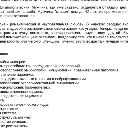
изиологических. Мужчина, как уже сказано, отдаляется от общих дел.
ых проблем на себя. Мужчина "ставил" дом до 42 лет, теперь женщине
и приветствоваться.
она - романтическая и неуправляемая любовь. В женских сердцах вн
стать вдовой и распоряжаться своим жаром как угодно. Теперь, когда 
трасти к мужу, некоторые, разочаровавшись в муже, ищут другой объе
ей поможет женщине оказывать поддержку тем, кто в начале какого-то п
цей кого-то или чего-то. Женщины именно этого возраста - лучшие чит
цине
 тайна малярии.
оль простейших как возбудителей заболеваний.
сновоположник эмбриологии, иммунологии; сравнительная патология.
- лечение паралича.
) - фундаментальные открытия в нейрофизиологии.
новоположник экспериментальной эмбриологии.
сновоположник биоэнергетики.
тамины и половые гормоны.
- создатель пенициллина.
га.
ифровка генетического кода.
ные клетки.
я система.
структура антител.
ткрытие лизосом.
тие рестриктазы.