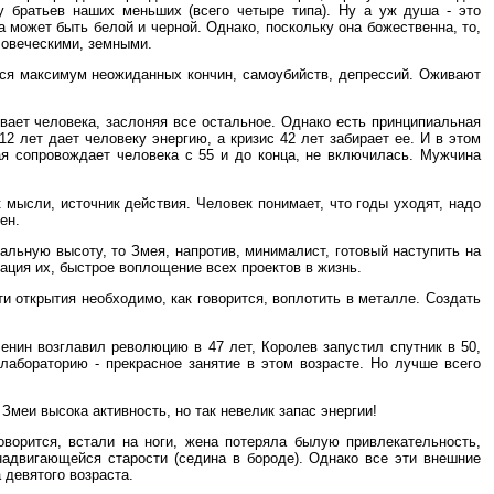
 у братьев наших меньших (всего четыре типа). Ну а уж душа - это
а может быть белой и черной. Однако, поскольку она божественна, то,
ловеческими, земными.
ится максимум неожиданных кончин, самоубийств, депрессий. Оживают
вает человека, заслоняя все остальное. Однако есть принципиальная
2 лет дает человеку энергию, а кризис 42 лет забирает ее. И в этом
ая сопровождает человека с 55 и до конца, не включилась. Мужчина
к мысли, источник действия. Человек понимает, что годы уходят, надо
ен.
льную высоту, то Змея, напротив, минималист, готовый наступить на
ация их, быстрое воплощение всех проектов в жизнь.
и открытия необходимо, как говорится, воплотить в металле. Создать
енин возглавил революцию в 47 лет, Королев запустил спутник в 50,
 лабораторию - прекрасное занятие в этом возрасте. Но лучше всего
Змеи высока активность, но так невелик запас энергии!
оворится, встали на ноги, жена потеряла былую привлекательность,
 надвигающейся старости (седина в бороде). Однако все эти внешние
 девятого возраста.