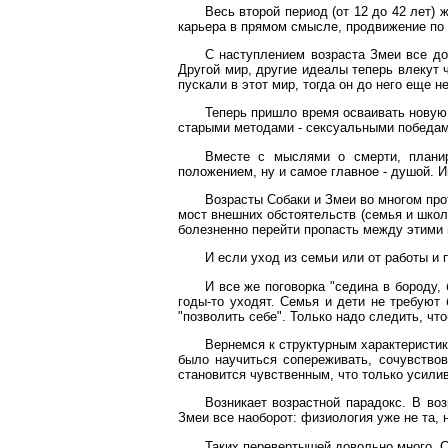
Весь второй период (от 12 до 42 лет)
карьера в прямом смысле, продвижение по 
С наступлением возраста Змеи все до
Другой мир, другие идеалы теперь влекут 
пускали в этот мир, тогда он до него еще не
Теперь пришло время осваивать новую 
старыми методами - сексуальными победам
Вместе с мыслями о смерти, планир
положением, ну и самое главное - душой. И
Возрасты Собаки и Змеи во многом про
мост внешних обстоятельств (семья и школа
болезненно перейти пропасть между этими во
И если уход из семьи или от работы и 
И все же поговорка "седина в бороду, 
годы-то уходят. Семья и дети не требуют
"позволить себе". Только надо следить, чт
Вернемся к структурным характеристик
было научиться сопереживать, сочувство
становится чувственным, что только усили
Возникает возрастной парадокс. В во
Змеи все наоборот: физиология уже не та
Таких перевертышей довольно много. Со