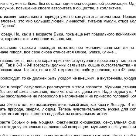
 жизнь мужчины была без остатка подчинена социальной реализации. Одн
службе, повышение своего авторитета в обществе, в коллективе.
стижения социального периода уже не кажутся значительными. Невозм
человека: это мир больших людей, личностей, титанов мысли, отцов бол
 "дорос".
среду. Но, как и в возрасте Быка, пока еще нет правильного пониман
и, скромностью и исполнительностью.
ованием старости приходит естественное желание заняться лично 
наче говоря, все свое снова становится ближе, ближе, ближе...
тивоположны, все три характеристики структурного гороскопа у них раз
). Так и 8-й и 9-й возрасты должны связывать общие обстоятельства - 
зрастами. Так что, если в 31 год сменить работу полезно, то в 42 вред
происходит, то он должен быть уходом не внешним, а внутренним, уходо
бес в ребро" безусловно реализуется в этом возрасте. Мужчина станови
 былого объема внимания, полегче стало с деньгами. Надо отдохнуть.
обы расслабление не переросло в напряжение и не принесло головной бо
ам. Змея столь же высокочувствительный знак, как Коза и Лошадь. В те
вать природе, зверям, людям. Теперь чувствительность нужна для со
вает его интерес к слегка подзабытым сексуальным играм.
зрасте Собаки очень мощная, фактически юношеская, сексуальная физи
, но жажда чувственных наслаждений возвращает мужчину к сексуальны
бака внешне мрачна, но чрезвычайно энергоемка как знак. Змея, наобор