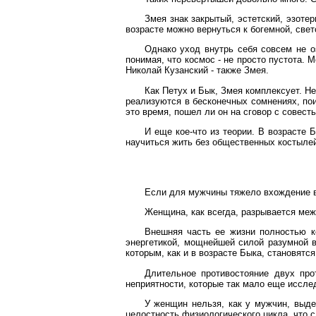
Змея знак закрытый, эстетский, эзоте
возрасте можно вернуться к богемной, свет
Однако уход внутрь себя совсем не о
понимая, что космос - не просто пустота.
Николай Кузанский - также Змея.
Как Петух и Бык, Змея комплексует. Н
реализуются в бесконечных сомнениях, пои
это время, пошел ли он на сговор с совест
И еще кое-что из теории. В возрасте 
научиться жить без общественных костылей
Если для мужчины тяжело вхождение в 
Женщина, как всегда, разрывается межд
Внешняя часть ее жизни полностью к
энергетикой, мощнейшей силой разумной в
которым, как и в возрасте Быка, становятс
Длительное противостояние двух про
неприятности, которые так мало еще иссле
У женщин нельзя, как у мужчин, выде
целостность физиологического цикла, что с