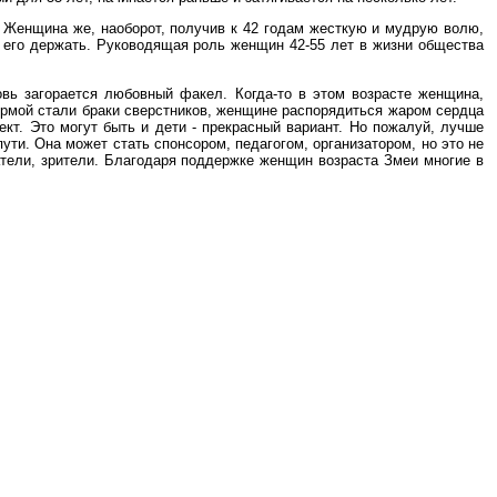
 Женщина же, наоборот, получив к 42 годам жесткую и мудрую волю,
 его держать. Руководящая роль женщин 42-55 лет в жизни общества
овь загорается любовный факел. Когда-то в этом возрасте женщина,
нормой стали браки сверстников, женщине распорядиться жаром сердца
кт. Это могут быть и дети - прекрасный вариант. Но пожалуй, лучше
ути. Она может стать спонсором, педагогом, организатором, но это не
атели, зрители. Благодаря поддержке женщин возраста Змеи многие в