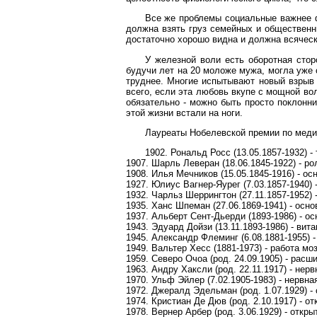
Все же проблемы социальные важнее ф
должна взять груз семейных и общественн
достаточно хорошо видна и должна всяческ
У железной воли есть оборотная стор
будучи лет на 20 моложе мужа, могла уже 
труднее. Многие испытывают новый взрыв с
всего, если эта любовь вкупе с мощной вол
обязательно - можно быть просто поклонни
этой жизни встали на ноги.
Лауреаты Нобелевской премии по меди
1902. Рональд Росс (13.05.1857-1932) -
1907. Шарль Леверан (18.06.1845-1922) - р
1908. Илья Мечников (15.05.1845-1916) - о
1927. Юлиус Вагнер-Яурег (7.03.1857-1940) 
1932. Чарльз Шеррингтон (27.11.1857-1952
1935. Ханс Шпеман (27.06.1869-1941) - ос
1937. Альберт Сент-Дьерди (1893-1986) - о
1943. Эдуард Дойзи (13.11.1893-1986) - ви
1945. Александр Флеминг (6.08.1881-1955) 
1949. Вальтер Хесс (1881-1973) - работа моз
1959. Северо Очоа (род. 24.09.1905) - расш
1963. Андру Хаксли (род. 22.11.1917) - нерв
1970. Ульф Эйлер (7.02.1905-1983) - нервна
1972. Джералд Эдельман (род. 1.07.1929) - 
1974. Кристиан Де Дюв (род. 2.10.1917) - о
1978. Вернер Арбер (род. 3.06.1929) - откры