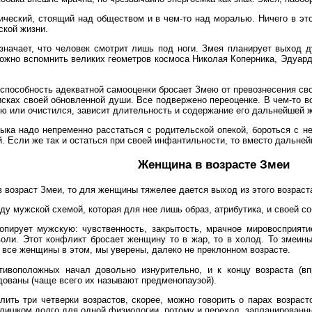
рический, стоящий над обществом и в чем-то над моралью. Ничего в это
ской жизни.
значает, что человек смотрит лишь под ноги. Змея планирует выход д
 Можно вспомнить великих геометров космоса Николая Коперника, Эдуар
еспособность адекватной самооценки бросает Змею от превознесения св
сках своей обновленной души. Все подвержено переоценке. В чем-то воз
ью или очистился, зависит длительность и содержание его дальнейшей ж
Быка надо непременно расстаться с родительской опекой, бороться с не
. Если же так и остаться при своей инфантильности, то вместо дальне
Женщина в возрасте Змеи
возраст Змеи, то для женщины тяжелее дается выход из этого возраст
у мужской схемой, которая для нее лишь образ, атрибутика, и своей со
опирует мужскую: чувственность, закрытость, мрачное мировосприяти
оли. Этот конфликт бросает женщину то в жар, то в холод. То змеин
я все женщины в этом, мы уверены, далеко не преклонном возрасте.
тивоположных начал довольно изнурительно, и к концу возраста (в
дованы (чаще всего их называют предменопаузой).
лить три четверки возрастов, скорее, можно говорить о парах возрас
лишком долго для одной физиологии, потому и переход, запланированный