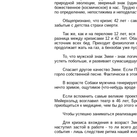
природной эволюции, звериный знак (один
божественное (космическое) в нас. Трудно 
по определению, непостижима и неподвласт
Общепризнано, что кризис 42 лет - с
забытые с детства страхи смерти.
Так же, как и на переломе 12 лет, вс
разница между кризисами 12 и 42 лет. Оба
источник всех бед. Приходит физиология 
продолжает жать на газ, а бензобак уже пус
То, что мужской знак Змеи - знак логи
успеть побольше, и развивает сумасшедшую
Спасает другое качество Змеи. Если П
горло собственной песне. Фактически в это
В возрасте Собаки мужчина генерирует
нечто зримое, ощутимое (что-нибудь вроде 
Если вспомнить самые великие проекты
Мейерхольд возглавил театр в 46 лет, Бре
приобщиться к медицине, чем бы до этого 
Чтобы успешно заниматься реализацией 
Для кризиса вхождения в возраст Зме
наступил застой в работе - то ли всего 
события - лишь следствие ритма нашей жизн