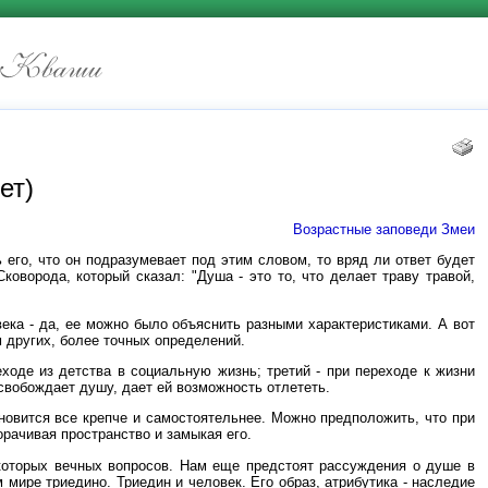
ет)
Возрастные заповеди Змеи
 его, что он подразумевает под этим словом, то вряд ли ответ будет
оворода, который сказал: "Душа - это то, что делает траву травой,
ека - да, ее можно было объяснить разными характеристиками. А вот
 других, более точных определений.
ходе из детства в социальную жизнь; третий - при переходе к жизни
освобождает душу, дает ей возможность отлететь.
новится все крепче и самостоятельнее. Можно предположить, что при
рачивая пространство и замыкая его.
которых вечных вопросов. Нам еще предстоят рассуждения о душе в
м мире триедино. Триедин и человек. Его образ, атрибутика - наследие