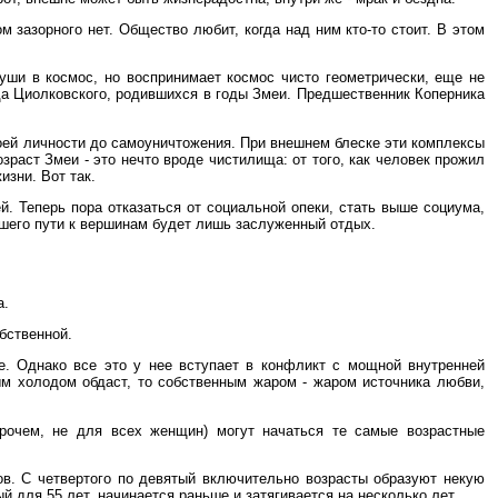
м зазорного нет. Общество любит, когда над ним кто-то стоит. В этом
уши в космос, но воспринимает космос чисто геометрически, еще не
да Циолковского, родившихся в годы Змеи. Предшественник Коперника
оей личности до самоуничтожения. При внешнем блеске эти комплексы
раст Змеи - это нечто вроде чистилища: от того, как человек прожил
изни. Вот так.
й. Теперь пора отказаться от социальной опеки, стать выше социума,
йшего пути к вершинам будет лишь заслуженный отдых.
а.
бственной.
е. Однако все это у нее вступает в конфликт с мощной внутренней
ым холодом обдаст, то собственным жаром - жаром источника любви,
прочем, не для всех женщин) могут начаться те самые возрастные
тов. С четвертого по девятый включительно возрасты образуют некую
 для 55 лет, начинается раньше и затягивается на несколько лет.