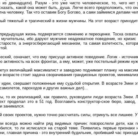
 из двенадцати). Разум - это уже чисто человеческое, то, чего нет
сказать, какой она может быть, душа. Легче всего предположить, что он
на человеку. Так что оставим Богу Богово, а сами займемся делами че
амый тяжелый и трагический в жизни мужчины. На этот возраст приход
я предыдущая жизнь подвергается сомнению и переоценке. Тоска охваты
 мучительны, ибо даруют мужчине неадекватное поведение, но кризис 1
старости, а энергосберегающий механизм, та самая взлетность, котор
той.
ческий, означает, что ему присуще активное поведение. Логик - источни
 активность на всех фронтах, а ему, может, уже постельный режим нуж
етух величайший максималист и заведомо поднимает планку на максима
м возрасте стоит задача сворачивания грандиозных проектов, минимализ
 идеи, свершает положенные ему судьбой открытия. В возрасте Змеи эт
самолетов, пароходов и других важных дел)...
, то их реализацией, как правило, руководили люди возраста Змеи. Л
хт проделал это в 51 год. Возглавить конструктор-ское бюро, завод,
ни занимался.
своих проектов, нужно точно рассчитать силы, отринуть все лишнее. У 
и всегда можно найти ряд видимых причин: повзрослели дети, как г
добился, то ли исписался на старой теме. Появились первые признаки
и, главная причина - это внутренний будильник, пробивший час прихода