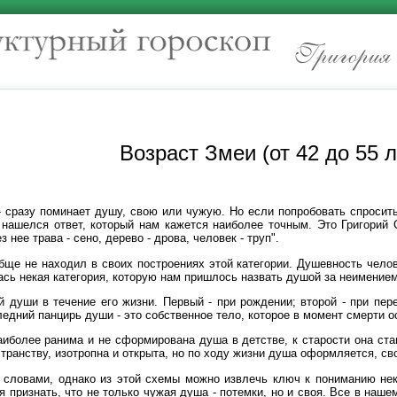
Возраст Змеи (от 42 до 55 л
- сразу поминает душу, свою или чужую. Но если попробовать спросить
ашелся ответ, который нам кажется наиболее точным. Это Григорий Ск
 нее трава - сено, дерево - дрова, человек - труп".
бще не находил в своих построениях этой категории. Душевность челов
сь некая категория, которую нам пришлось назвать душой за неимением
 души в течение его жизни. Первый - при рождении; второй - при пере
ледний панцирь души - это собственное тело, которое в момент смерти 
аиболее ранима и не сформирована душа в детстве, к старости она ста
ранству, изотропна и открыта, но по ходу жизни душа оформляется, сво
 словами, однако из этой схемы можно извлечь ключ к пониманию не
я признать, что не только чужая душа - потемки, но и своя. Все в наше