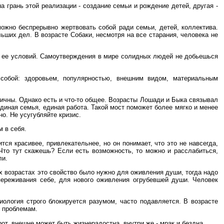
а грань этой реализации - создание семьи и рождение детей, другая -
ожно беспрерывно жертвовать собой ради семьи, детей, коллектива.
ьших дел. В возрасте Собаки, несмотря на все старания, человека не
ия ее условий. Самоутверждения в мире солидных людей не добьешься
собой: здоровьем, популярностью, внешним видом, материальным
личны. Однако есть и что-то общее. Возрасты Лошади и Быка связывал
единая семья, единая работа. Такой мост поможет более мягко и менее
но. Не усугубляйте кризис.
м в себя.
тся красивее, привлекательнее, но он понимает, что это не навсегда,
 Что тут скажешь? Если есть возможность, то можно и расслабиться,
ли.
х возрастах это свойство было нужно для оживления души, тогда надо
переживания себе, для нового оживления огрубевшей души. Человек
ология строго блокируется разумом, часто подавляется. В возрасте
м проблемам.
от, внешне может быть жизнерадостна, внутри же - мрак и бездна.